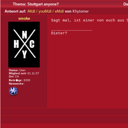
Thema:
Stuttgart anyone?
Da
Antwort auf:
iMüll / youMüll / eMüll
von
Khytomer
smoke
Sagt mal, ist einer von euch aus 
__________________
Dieter?
Status:
User
Mitglied seit:
01.11.07
Ort:
CH
Beitr�ge:
3330
Netzwerke: