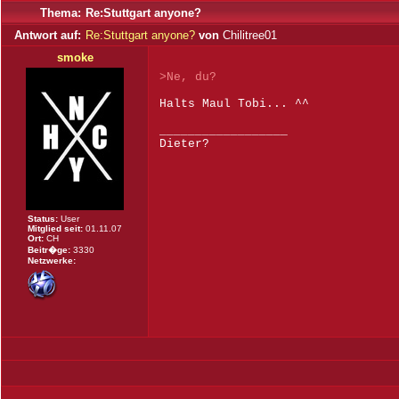
Thema:
Re:Stuttgart anyone?
Antwort auf:
Re:Stuttgart anyone?
von
Chilitree01
smoke
>Ne, du?
Halts Maul Tobi... ^^
__________________
Dieter?
Status:
User
Mitglied seit:
01.11.07
Ort:
CH
Beitr�ge:
3330
Netzwerke: