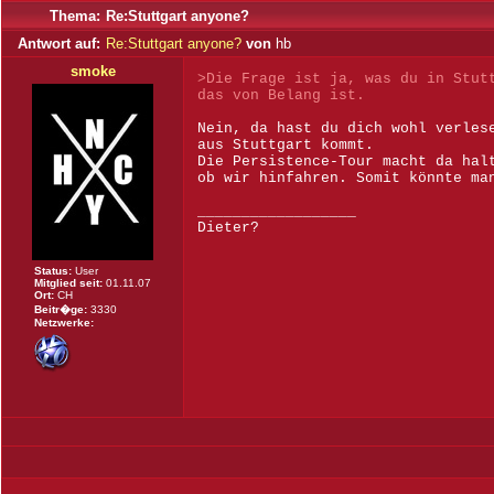
Thema:
Re:Stuttgart anyone?
Antwort auf:
Re:Stuttgart anyone?
von
hb
smoke
>Die Frage ist ja, was du in Stut
das von Belang ist.
Nein, da hast du dich wohl verles
aus Stuttgart kommt.
Die Persistence-Tour macht da hal
ob wir hinfahren. Somit könnte ma
__________________
Dieter?
Status:
User
Mitglied seit:
01.11.07
Ort:
CH
Beitr�ge:
3330
Netzwerke: