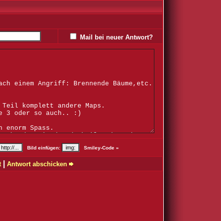
Mail bei neuer Antwort?
Bild einfügen:
Smiley-Code »
|
t
Antwort abschicken