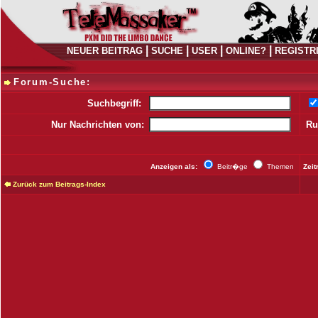
|
|
|
|
NEUER BEITRAG
SUCHE
USER
ONLINE?
REGISTR
Forum-Suche:
Suchbegriff:
Nur Nachrichten von:
Ru
Anzeigen als:
Beitr�ge
Themen
Zei
Zurück zum Beitrags-Index