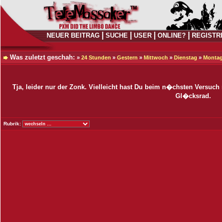
|
|
|
|
NEUER BEITRAG
SUCHE
USER
ONLINE?
REGISTR
Was zuletzt geschah:
»
24 Stunden
»
Gestern
»
Mittwoch
»
Dienstag
»
Monta
Tja, leider nur der Zonk. Vielleicht hast Du beim n�chsten Versuc
Gl�cksrad.
Rubrik: