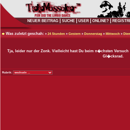
|
|
|
|
NEUER BEITRAG
SUCHE
USER
ONLINE?
REGISTR
Was zuletzt geschah:
»
24 Stunden
»
Gestern
»
Donnerstag
»
Mittwoch
»
Die
Tja, leider nur der Zonk. Vielleicht hast Du beim n�chsten Versuc
Gl�cksrad.
Rubrik: