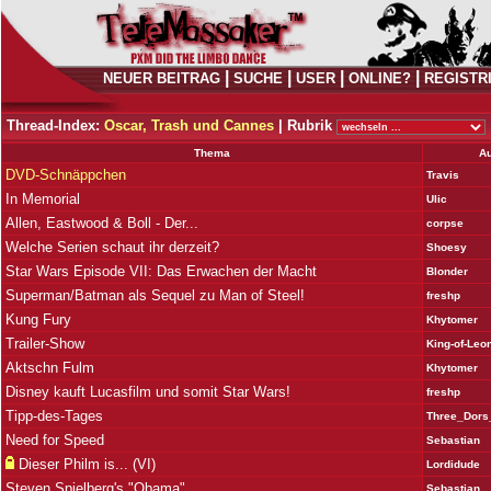
|
|
|
|
NEUER BEITRAG
SUCHE
USER
ONLINE?
REGISTR
Thread-Index:
Oscar, Trash und Cannes
|
Rubrik
Thema
Au
DVD-Schnäppchen
Travis
In Memorial
Ulic
Allen, Eastwood & Boll - Der...
corpse
Welche Serien schaut ihr derzeit?
Shoesy
Star Wars Episode VII: Das Erwachen der Macht
Blonder
Superman/Batman als Sequel zu Man of Steel!
freshp
Kung Fury
Khytomer
Trailer-Show
King-of-Leo
Aktschn Fulm
Khytomer
Disney kauft Lucasfilm und somit Star Wars!
freshp
Tipp-des-Tages
Three_Dor
Need for Speed
Sebastian
Dieser Philm is... (VI)
Lordidude
Steven Spielberg's "Obama"
Sebastian