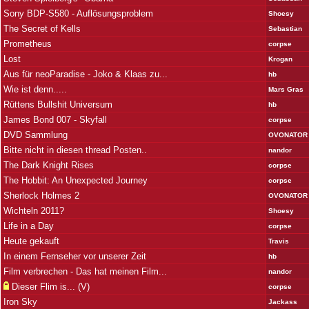
Sony BDP-S580 - Auflösungsproblem
Shoesy
The Secret of Kells
Sebastian
Prometheus
corpse
Lost
Krogan
Aus für neoParadise - Joko & Klaas zu...
hb
Wie ist denn.....
Mars Gras
Rüttens Bullshit Universum
hb
James Bond 007 - Skyfall
corpse
DVD Sammlung
OVONATOR
Bitte nicht in diesen thread Posten..
nandor
The Dark Knight Rises
corpse
The Hobbit: An Unexpected Journey
corpse
Sherlock Holmes 2
OVONATOR
Wichteln 2011?
Shoesy
Life in a Day
corpse
Heute gekauft
Travis
In einem Fernseher vor unserer Zeit
hb
Film verbrechen - Das hat meinen Film...
nandor
Dieser Flim is... (V)
corpse
Iron Sky
Jackass