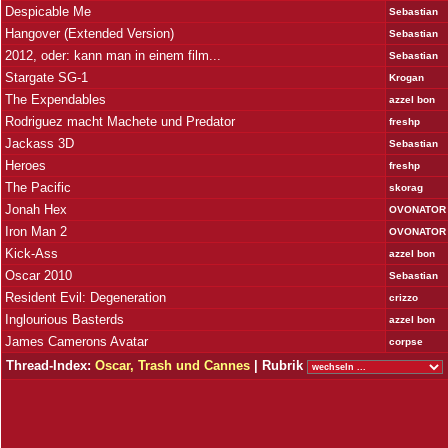
Despicable Me
Sebastian
Hangover (Extended Version)
Sebastian
2012, oder: kann man in einem film...
Sebastian
Stargate SG-1
Krogan
The Expendables
azzel bon
Rodriguez macht Machete und Predator
freshp
Jackass 3D
Sebastian
Heroes
freshp
The Pacific
skorag
Jonah Hex
OVONATOR
Iron Man 2
OVONATOR
Kick-Ass
azzel bon
Oscar 2010
Sebastian
Resident Evil: Degeneration
crizzo
Inglourious Basterds
azzel bon
James Camerons Avatar
corpse
Thread-Index:
Oscar, Trash und Cannes
| Rubrik