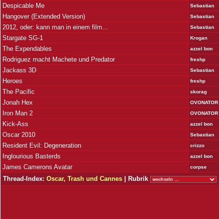
Despicable Me
Sebastian
Hangover (Extended Version)
Sebastian
2012, oder: kann man in einem film...
Sebastian
Stargate SG-1
Krogan
The Expendables
azzel bon
Rodriguez macht Machete und Predator
freshp
Jackass 3D
Sebastian
Heroes
freshp
The Pacific
skorag
Jonah Hex
OVONATOR
Iron Man 2
OVONATOR
Kick-Ass
azzel bon
Oscar 2010
Sebastian
Resident Evil: Degeneration
crizzo
Inglourious Basterds
azzel bon
James Camerons Avatar
corpse
Thread-Index:
Oscar, Trash und Cannes
| Rubrik