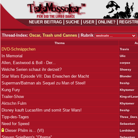
|
|
|
|
NEUER BEITRAG
SUCHE
USER
ONLINE?
REGISTR
Thread-Index:
Oscar, Trash und Cannes
|
Rubrik
Thema
Au
DVD-Schnäppchen
Travis
In Memorial
Ulic
Allen, Eastwood & Boll - Der...
corpse
Welche Serien schaut ihr derzeit?
Shoesy
Star Wars Episode VII: Das Erwachen der Macht
Blonder
Superman/Batman als Sequel zu Man of Steel!
freshp
Kung Fury
Khytomer
Trailer-Show
King-of-Leo
Aktschn Fulm
Khytomer
Disney kauft Lucasfilm und somit Star Wars!
freshp
Tipp-des-Tages
Three_Dor
Need for Speed
Sebastian
Dieser Philm is... (VI)
Lordidude
Steven Spielberg's "Obama"
Sebastian