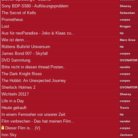
Sony BDP-S580 - Auflösungsproblem
Shoesy
The Secret of Kells
Sebastian
Prometheus
corpse
Lost
Krogan
Aus für neoParadise - Joko & Klaas zu...
hb
Wie ist denn.....
Mars Gras
Rüttens Bullshit Universum
hb
James Bond 007 - Skyfall
corpse
DVD Sammlung
OVONATOR
Bitte nicht in diesen thread Posten..
nandor
The Dark Knight Rises
corpse
The Hobbit: An Unexpected Journey
corpse
Sherlock Holmes 2
OVONATOR
Wichteln 2011?
Shoesy
Life in a Day
corpse
Heute gekauft
Travis
In einem Fernseher vor unserer Zeit
hb
Film verbrechen - Das hat meinen Film...
nandor
Dieser Flim is... (V)
corpse
Iron Sky
Jackass