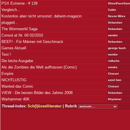
PSX Extreme - # 139
GhostFaceGam
Vergleich...
Cable
Kostenlos aber nicht umsonst: daheim-magazin
Devon Miles
plugged...
Sebastian
The Wormworld Saga
Sebastian
Consol.at Nr. 69 02/2010
nandor
BEEF! - Für Männer mit Geschmack
Sebastian
Games Aktuell
george bush
Test !
nandor
Die letzte Ausgabe
rotfuchs
Als die Zombies die Welt auffrassen (Comic)
smoke
Empire
Cineast
NICHTLUSTIG
azzel bon
Wanted das Comic
Cineast
VIEW - Die besten Bilder des Jahres 2008
Sebastian
Warhammer 40K
Khytomer
Thread-Index:
Sch(l)üsselliteratur
| Rubrik