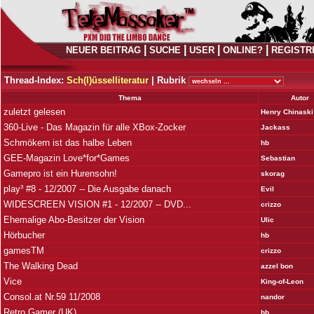
|
|
|
|
NEUER BEITRAG
SUCHE
USER
ONLINE?
REGISTR
Thread-Index:
Sch(l)üsselliteratur
|
Rubrik
Thema
Autor
zuletzt gelesen
Henry Chinaski
360-Live - Das Magazin für alle XBox-Zocker
Jackass
Schmökern ist das halbe Leben
hb
GEE-Magazin Love*for*Games
Sebastian
Gamepro ist ein Hurensohn!
skorag
play³ #8 - 12/2007 -- Die Ausgabe danach
Evil
WIDESCREEN VISION #1 - 12/2007 -- DVD...
crizzo
Ehemalige Abo-Besitzer der Vision
Ulic
Hörbucher
hb
gamesTM
crizzo
The Walking Dead
azzel bon
Vice
King-of-Leon
Consol.at Nr.59 11/2008
nandor
Retro Gamer (UK)
hb