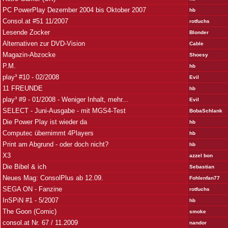
PC PowerPlay Dezember 2004 bis Oktober 2007
hb
Consol.at #51 11/2007
rotfuchs
Lesende Zocker
Blonder
Alternativen zur DVD-Vision
Cable
Magazin-Abzocke
Shoesy
P.M.
hb
play³ #10 - 02/2008
Evil
11 FREUNDE
hb
play³ #9 - 01/2008 - Weniger Inhalt, mehr...
Evil
SELECT - Juni-Ausgabe - mit MGS4-Test
BobaSchlank
Die Power Play ist wieder da
hb
Computec übernimmt 4Players
hb
Print am Abgrund - oder doch nicht?
hb
X3
azzel bon
Die Bibel & ich
Sebastian
Neues Mag: ConsolPlus ab 12.09.
Fohlenfan77
SEGA ON - Fanzine
rotfuchs
InSPiN #1 - 5/2007
hb
The Goon (Comic)
smoke
consol.at Nr. 67 / 11.2009
nandor