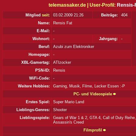
telemassaker.de |
User-Profil:
Rensis-
Mitglied
seit:
03.02.2009 21:26
Beiträge:
404
Name:
Rensis Fat
E-Mail:
-
Wohnort:
-
Jahrgang:
-
Beruf:
Azubi zum Elektroniker
Homepage:
-
XBL-Gamertag:
ATIzocker
PSN-ID:
Rensis
WiFi-Code:
-
Weitere Hobbies:
Gaming, Musik, Filme, Lecker Essen :-P
PC- und Videospiele
Erstes Spiel:
Super Mario Land
Lieblings-Genres:
Shooter
Lieblingsspiele:
Gears of War 1 & 2, GTA 4, Call of Duty Reihe
Assassin's Creed
Filmprofil