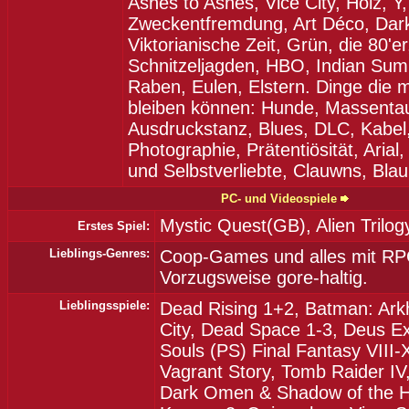
Ashes to Ashes, Vice City, Holz, Y,
Zweckentfremdung, Art Déco, Dar
Viktorianische Zeit, Grün, die 80'e
Schnitzeljagden, HBO, Indian Sum
Raben, Eulen, Elstern. Dinge die m
bleiben können: Hunde, Massentaug
Ausdruckstanz, Blues, DLC, Kabel
Photographie, Prätentiösität, Arial
und Selbstverliebte, Clauwns, Blau
PC- und Videospiele
Mystic Quest(GB), Alien Trilog
Erstes Spiel:
Lieblings-Genres:
Coop-Games und alles mit RP
Vorzugsweise gore-haltig.
Lieblingsspiele:
Dead Rising 1+2, Batman: Ar
City, Dead Space 1-3, Deus E
Souls (PS) Final Fantasy VIII-
Vagrant Story, Tomb Raider I
Dark Omen & Shadow of the H