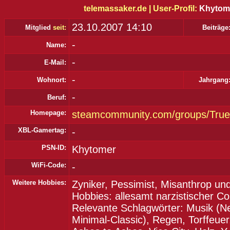
telemassaker.de |
User-Profil:
Khytom
23.10.2007 14:10
Mitglied
seit:
Beiträge
-
Name:
-
E-Mail:
-
Wohnort:
Jahrgang
-
Beruf:
Homepage:
steamcommunity.com/groups/Tr
XBL-Gamertag:
-
PSN-ID:
Khytomer
WiFi-Code:
-
Weitere Hobbies:
Zyniker, Pessimist, Misanthrop un
Hobbies: allesamt narzistischer Cou
Relevante Schlagwörter: Musik (
Minimal-Classic), Regen, Torffeuer