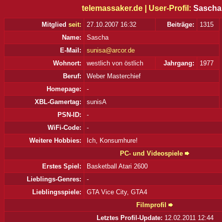
telemassaker.de |
User-Profil:
Sascha
Mitglied
seit:
27.10.2007 16:32
Beiträge:
1315
Name:
Sascha
E-Mail:
sunisa@arcor.de
Wohnort:
westlich von östlich
Jahrgang:
1977
Beruf:
Weber Masterchief
Homepage:
-
XBL-Gamertag:
sunisA
PSN-ID:
-
WiFi-Code:
-
Weitere Hobbies:
Ich, Konsumhure!
PC- und Videospiele
Erstes Spiel:
Basketball Atari 2600
Lieblings-Genres:
-
Lieblingsspiele:
GTA Vice City, GTA4
Filmprofil
Letztes Profil-Update:
12.02.2011 12:44