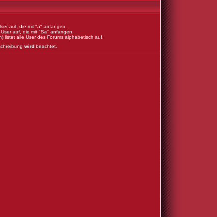
 User auf, die mit "a" anfangen.
le User auf, die mit "Sa" anfangen.
h) listet alle User des Forums alphabetisch auf.
schreibung
wird
beachtet.