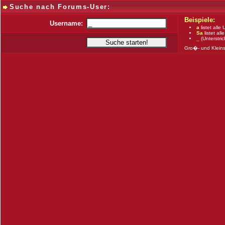
Suche nach Forums-User:
Beispiele:
Username:
a
listet alle
Sa
listet al
_
(Unterstric
Gro�- und Klein