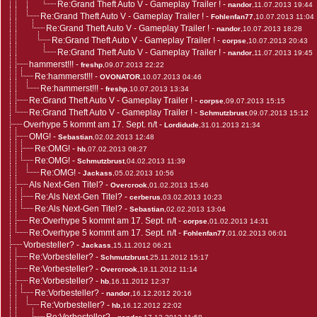
Re:Grand Theft Auto V - Gameplay Trailer !
-
nandor
,11.07.2013 19:44
Re:Grand Theft Auto V - Gameplay Trailer !
-
Fohlenfan77
,10.07.2013 11:04
Re:Grand Theft Auto V - Gameplay Trailer !
-
nandor
,10.07.2013 18:28
Re:Grand Theft Auto V - Gameplay Trailer !
-
corpse
,10.07.2013 20:43
Re:Grand Theft Auto V - Gameplay Trailer !
-
nandor
,11.07.2013 19:45
hammerst!!!
-
freshp
,09.07.2013 22:22
Re:hammerst!!!
-
OVONATOR
,10.07.2013 04:46
Re:hammerst!!!
-
freshp
,10.07.2013 13:34
Re:Grand Theft Auto V - Gameplay Trailer !
-
corpse
,09.07.2013 15:15
Re:Grand Theft Auto V - Gameplay Trailer !
-
Schmutzbrust
,09.07.2013 15:12
Overhype 5 kommt am 17. Sept. n/t
-
Lordidude
,31.01.2013 21:34
OMG!
-
Sebastian
,02.02.2013 12:48
Re:OMG!
-
hb
,07.02.2013 08:27
Re:OMG!
-
Schmutzbrust
,04.02.2013 11:39
Re:OMG!
-
Jackass
,05.02.2013 10:56
Als Next-Gen Titel?
-
Overcrook
,01.02.2013 15:46
Re:Als Next-Gen Titel?
-
cerberus
,03.02.2013 10:23
Re:Als Next-Gen Titel?
-
Sebastian
,02.02.2013 13:04
Re:Overhype 5 kommt am 17. Sept. n/t
-
corpse
,01.02.2013 14:31
Re:Overhype 5 kommt am 17. Sept. n/t
-
Fohlenfan77
,01.02.2013 06:01
Vorbesteller?
-
Jackass
,15.11.2012 06:21
Re:Vorbesteller?
-
Schmutzbrust
,25.11.2012 15:17
Re:Vorbesteller?
-
Overcrook
,19.11.2012 11:14
Re:Vorbesteller?
-
hb
,16.11.2012 12:37
Re:Vorbesteller?
-
nandor
,16.12.2012 20:16
Re:Vorbesteller?
-
hb
,16.12.2012 22:02