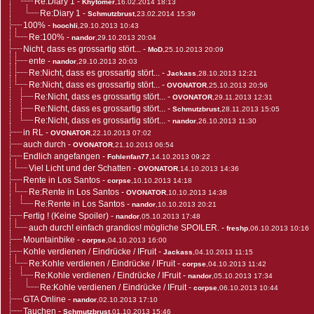
Re:Diary 1
-
Khytomer
,16.02.2014 18:13
Re:Diary 1
-
Schmutzbrust
,23.02.2014 15:39
100%
-
hoochli
,29.10.2013 10:43
Re:100%
-
nandor
,29.10.2013 20:04
Nicht, dass es grossartig stört...
-
MoD
,25.10.2013 20:09
ente
-
nandor
,29.10.2013 20:03
Re:Nicht, dass es grossartig stört...
-
Jackass
,28.10.2013 12:21
Re:Nicht, dass es grossartig stört...
-
OVONATOR
,25.10.2013 20:56
Re:Nicht, dass es grossartig stört...
-
OVONATOR
,29.11.2013 12:31
Re:Nicht, dass es grossartig stört...
-
Schmutzbrust
,28.11.2013 15:05
Re:Nicht, dass es grossartig stört...
-
nandor
,26.10.2013 11:30
in RL
-
OVONATOR
,22.10.2013 07:02
auch durch
-
OVONATOR
,21.10.2013 06:54
Endlich angefangen
-
Fohlenfan77
,14.10.2013 09:22
Viel Licht und der Schatten
-
OVONATOR
,14.10.2013 14:36
Rente in Los Santos
-
corpse
,10.10.2013 14:18
Re:Rente in Los Santos
-
OVONATOR
,10.10.2013 14:38
Re:Rente in Los Santos
-
nandor
,10.10.2013 20:21
Fertig ! (Keine Spoiler)
-
nandor
,05.10.2013 17:48
auch durch! einfach grandios! mögliche SPOILER.
-
freshp
,06.10.2013 10:16
Mountainbike
-
corpse
,04.10.2013 16:00
Kohle verdienen / Eindrücke / IFruit
-
Jackass
,04.10.2013 11:15
Re:Kohle verdienen / Eindrücke / IFruit
-
corpse
,04.10.2013 11:42
Re:Kohle verdienen / Eindrücke / IFruit
-
nandor
,05.10.2013 17:34
Re:Kohle verdienen / Eindrücke / IFruit
-
corpse
,06.10.2013 10:44
GTA Online
-
nandor
,02.10.2013 17:10
Tauchen
-
Schmutzbrust
,01.10.2013 15:46