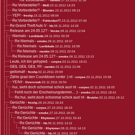
Re:Vorbesteller?
-
nandor
,17.12.2012 11:58
Re:Vorbesteller?
-
MoD
,15.11.2012 14:23
Re:Vorbesteller?
-
Blonder
,15.11.2012 09:13
YEP!
-
freshp
,15.11.2012 08:04
Re:Vorbesteller?
-
Fohlenfan77
,15.11.2012 07:40
Re:Grand Theft Auto V
-
hb
,06.11.2011 14:26
Release am 24.05.12?
-
Vector
,06.11.2011 12:04
Niemals
-
Lordidude
,09.11.2011 00:35
Re:Niemals
-
smoke
,09.11.2011 18:37
Re:Niemals
-
Lordidude
,10.11.2011 16:59
Re:Niemals
-
nandor
,09.11.2011 20:04
Re:Release am 24.05.12?
-
smoke
,06.11.2011 13:13
Leute, ich bin gehyped.
-
corpse
,03.11.2011 19:21
GEIL GEIL GEIL !!!!!
-
nandor
,02.11.2011 21:06
geilomat!
-
freshp
,02.11.2011 20:00
Zähle grad den Countdown runter :) nt
-
corpse
,02.11.2011 15:58
YEAH
-
Overcrook
,02.11.2011 16:54
hui, sieht doch schonmal schick aus! nt
-
corpse
,02.11.2011 16:05
Fehlt noch der Erscheinungstermin... :)
-
smoke
,02.11.2011 18:41
Re:hui, sieht doch schonmal schick aus! nt
-
Brutzler
,02.11.2011 16:12
Gerüchte
-
freshp
,26.10.2011 16:43
Re:Gerüchte
-
corpse
,27.10.2011 18:10
Re:Gerüchte
-
smoke
,27.10.2011 19:30
Re:Gerüchte
-
Khytomer
,27.10.2011 20:43
Re:Gerüchte
-
hb
,06.11.2011 14:11
Re:Gerüchte
-
Khytomer
,06.11.2011 14:13
Re:Gerüchte
-
hb
,06.11.2011 16:57