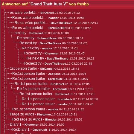
Antworten auf "
Grand Theft Auto V
" von freshp
es wäre perfekt...
-
SirDaniel
,03.03.2016 07:13
Re:es wäre perfekt...
-
nandor
,12.03.2016 10:58
Re:es wäre perfekt...
-
DaveTheBrave
,12.03.2016 22:47
Re:es wäre perfekt...
-
OVONATOR
,03.03.2016 08:55
next try
-
SirDaniel
,03.03.2016 18:08
Re:next try
-
Schmutzbrust
,06.03.2016 10:51
Re:next try
-
DaveTheBrave
,06.03.2016 11:02
Re:next try
-
nandor
,12.03.2016 11:01
Re:next try
-
Khytomer
,13.03.2016 05:45
Re:next try
-
DaveTheBrave
,13.03.2016 10:21
Re:next try
-
DaveTheBrave
,12.03.2016 22:45
1st person trailer
-
SirDaniel
,04.11.2014 18:43
Re:1st person trailer
-
Jackass
,05.11.2014 14:06
Re:1st person trailer
-
Lordidude
,04.11.2014 23:37
Re:1st person trailer
-
SirDaniel
,05.11.2014 16:05
Re:1st person trailer
-
Lordidude
,05.11.2014 17:02
Re:1st person trailer
-
SirDaniel
,05.11.2014 17:23
Re:1st person trailer
-
Lordidude
,07.11.2014 00:30
Re:1st person trailer
-
nandor
,06.11.2014 09:43
Re:1st person trailer
-
nandor
,04.11.2014 19:32
Frage zu Autos
-
Khytomer
,16.02.2014 15:21
Re:Frage zu Autos
-
Blonder
,16.02.2014 15:57
Diary 1
-
Khytomer
,15.02.2014 16:00
Re:Diary 1
-
Guybrush_5
,16.02.2014 16:14