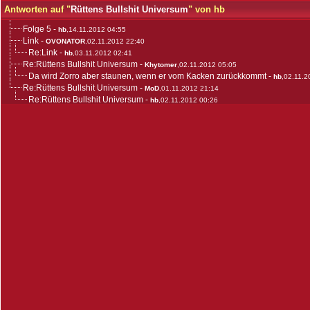
Antworten auf "
Rüttens Bullshit Universum
" von hb
Folge 5
-
hb
,14.11.2012 04:55
Link
-
OVONATOR
,02.11.2012 22:40
Re:Link
-
hb
,03.11.2012 02:41
Re:Rüttens Bullshit Universum
-
Khytomer
,02.11.2012 05:05
Da wird Zorro aber staunen, wenn er vom Kacken zurückkommt
-
hb
,02.11.2
Re:Rüttens Bullshit Universum
-
MoD
,01.11.2012 21:14
Re:Rüttens Bullshit Universum
-
hb
,02.11.2012 00:26