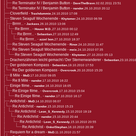
Re:Terminator IV / Benjamin Button
-
DaveTheBrave
,02.02.2011 23:51
Re:Terminator IV / Benjamin Button
-
nandor
,26.10.2010 20:12
Cloverfield
-
Trashdummie
,24.10.2010 17:08
Steven Seagull Wochenende
-
Khytomer
,24.10.2010 06:59
Brrrrr...
-
Jackass
,26.10.2010 13:06
Re:Brrrrr...
-
House M.D.
,27.10.2010 00:12
Re:Brrrrr...
-
Sebastian
,27.10.2010 12:49
Re:Brrrrr...
-
azzel bon
,27.10.2010 18:37
Re:Steven Seagull Wochenende
-
Rinor
,24.10.2010 11:47
Re:Steven Seagull Wochenende
-
meix
,24.10.2010 07:35
Re:Steven Seagull Wochenende
-
Khytomer
,27.10.2010 05:13
Drachenzähmen leicht gemacht / Der Sternenwanderer
-
Sebastian
,23.10.201
Der goldenen Kompass
-
Sebastian
,19.10.2010 17:53
Re:Der goldenen Kompass
-
Overcrook
,20.10.2010 15:20
8 Mile
-
MoD
,17.10.2010 09:05
Re:8 Mile
-
nandor
,17.10.2010 16:22
Einige filme..
-
nandor
,16.10.2010 16:05
Re:Einige filme..
-
Overcrook
,17.10.2010 15:04
Re:Einige filme..
-
nandor
,17.10.2010 16:17
Antichrist
-
MoD
,14.10.2010 06:07
Re:Antichrist
-
nandor
,15.10.2010 15:23
Re:Antichrist
-
Leon_S_Kennedy
,15.10.2010 19:19
Re:Antichrist
-
nandor
,15.10.2010 20:44
Re:Antichrist
-
Leon_S_Kennedy
,15.10.2010 20:55
Re:Antichrist
-
OnkelStephan
,16.10.2010 20:39
Requiem for a dream
-
MoD
,11.10.2010 21:57