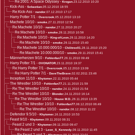
Re:2001: A Space Odyssey
-
Krogan
,23.12.2010 10:20
Kick-Ass
-
Sebastian
,05.12.2010 18:55
Re:Kick-Ass
-
nandor
,07.12.2010 17:17
Harry Potter 7/1
-
Overcrook
,05.12.2010 13:10
Machete 10/10
-
smoke
,27.11.2010 12:54
Re:Machete 10/10
-
nandor
,27.11.2010 20:27
Re:Machete 10/10
-
smoke
,28.11.2010 10:58
Re:Machete 10/10
-
King-of-Leon
,29.11.2010 14:20
Re:Machete 10/10
-
smoke
,29.11.2010 15:40
Re:Machete 10.000.000/10
-
Chilitree01
,28.11.2010 15:20
Re:Machete 10.000.000/10
-
smoke
,29.11.2010 15:41
Männerherzen 9/10
-
Fohlenfan77
,26.11.2010 09:49
Harry Potter 7/1
-
OVONATOR
,23.11.2010 19:37
Re:Harry Potter 7/1
-
Overcrook
,05.12.2010 13:09
Re:Harry Potter 7/1
-
DaveTheBrave
,02.02.2011 23:46
Inception 11/10
-
Khytomer
,22.11.2010 05:44
The Wrestler 10/10
-
Fohlenfan77
,21.11.2010 21:59
Re:The Wrestler 10/10
-
nandor
,24.11.2010 21:54
Re:The Wrestler 10/10
-
Blonder
,24.11.2010 16:14
Re:The Wrestler 10/10
-
House M.D.
,26.11.2010 13:35
Re:The Wrestler 10/10
-
Fohlenfan77
,08.12.2010 06:49
Re:The Wrestler 10/10
-
nandor
,08.12.2010 11:22
Defendor 9.5/10
-
Khytomer
,16.11.2010 10:53
Feast 9/10
-
Khytomer
,09.11.2010 06:31
Feast 2 und 3
-
Khytomer
,09.11.2010 09:47
Re:Feast 2 und 3
-
Leon_S_Kennedy
,09.11.2010 11:45
Re:Feast 2 und 3
-
Khytomer
,09.11.2010 22:01