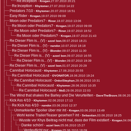
Re:Inception
-
Krogan
,27.07.2010 20:21
Re:Inception
-
Khytomer
,27.07.2010 14:22
Predators 7/10
-
Khytomer
,20.07.2010 16:51
Easy Rider
-
Krogan
,19.07.2010 09:09
Moon oder Predators?
-
Rinor
,18.07.2010 13:06
Re:Moon oder Predators?
-
Krogan
,19.07.2010 09:09
Re:Moon oder Predators?
-
Rinor
,19.07.2010 18:52
Re:Moon oder Predators?
-
Krogan
,19.07.2010 21:43
Re:Dieser Flim is... (V)
-
azzel bon
,08.07.2010 18:21
Re:Dieser Flim is... (V)
-
nandor
,10.07.2010 18:18
Re:Dieser Flim is... (V)
-
Blonder
,09.07.2010 11:30
Re:Dieser Flim is... (V)
-
azzel bon
,09.07.2010 16:55
Re:Dieser Flim is... (V)
-
Blonder
,09.07.2010 19:39
Re:Dieser Flim is... (V)
-
azzel bon
,01.07.2010 20:29
Cannibal Holocaust
-
Khytomer
,17.06.2010 20:55
Re:Cannibal Holocaust
-
OVONATOR
,18.06.2010 19:24
Re:Cannibal Holocaust
-
OnkelStephan
,28.06.2010 10:31
Re:Cannibal Holocaust
-
Khytomer
,28.06.2010 10:35
Re:Cannibal Holocaust
-
MoD
,29.06.2010 22:03
The Wind that shakes the Barley und Die Verurteilten
-
DaveTheBrave
,08.06.20
Kick Ass 4/10
-
Khytomer
,02.06.2010 17:13
Re:Kick Ass 4/10
-
nandor
,03.06.2010 12:37
Unmarkierter Spoiler über mir /nt
-
Krogan
,03.06.2010 13:49
Wohl keine Trailer/Teaser gesehen? /nt
-
Sebastian
,03.06.2010 18:25
Wusste vor Khys Beitrag nicht mal, dass der Film existiert
-
Krogan
,04.0
Danke schön!
-
azzel bon
,05.06.2010 15:27
Verdeutlicht nur
-
Krogan
,05.06.2010 18:09