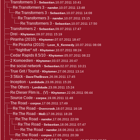
Transformers 3
-
Sebastian
,10.07.2011 10:41
Re:Transformers 3
-
nandor
,10.07.2011 13:48
Re:Transformers 3
-
Sebastian
,10.07.2011 14:08
Re:Transformers 3
-
nandor
,10.07.2011 15:15
Re:Transformers 3
-
Sebastian
,10.07.2011 17:50
Transformers 2
-
Sebastian
,09.07.2011 17:47
Drei
-
Khytomer
,09.07.2011 15:19
Piranha (2010)
-
Khytomer
,07.07.2011 18:47
Re:Piranha (2010)
-
Leon_S_Kennedy
,10.07.2011 08:08
*highfive* n/t
-
Khytomer
,10.07.2011 08:24
Cedar Rapids 8.5/10
-
Khytomer
,05.07.2011 08:22
2 Komoedien
-
Khytomer
,03.07.2011 20:47
the social network
-
Sebastian
,02.07.2011 10:21
True Grit / Tourist
-
Khytomer
,27.06.2011 13:14
3 Stück
-
DaveTheBrave
,26.06.2011 17:45
Inception
-
Lordidude
,23.06.2011 15:26
The Others
-
Lordidude
,23.06.2011 15:24
Re:Dieser Flim is... (V)
-
Khytomer
,22.06.2011 06:44
Source Code
-
corpse
,19.06.2011 11:48
The Road
-
corpse
,17.06.2011 17:49
Re:The Road
-
Overcrook
,18.07.2011 16:18
Re:The Road
-
MoD
,17.06.2011 18:28
Re:The Road
-
nandor
,17.06.2011 22:09
Re:The Road
-
Sebastian
,18.06.2011 07:47
Re:The Road
-
nandor
,18.06.2011 11:08
Re:The Road
-
corpse
,17.06.2011 20:39