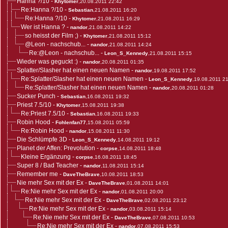
Hanna ?/10
-
Khytomer
,20.08.2011 22:42
Re:Hanna ?/10
-
Sebastian
,21.08.2011 16:20
Re:Hanna ?/10
-
Khytomer
,21.08.2011 16:29
Wer ist Hanna ?
-
nandor
,21.08.2011 14:22
so heisst der Film ;)
-
Khytomer
,21.08.2011 15:12
@Leon - nachschub...
-
nandor
,21.08.2011 14:24
Re:@Leon - nachschub...
-
Leon_S_Kennedy
,21.08.2011 15:15
Wieder was geguckt :)
-
nandor
,20.08.2011 01:35
Splatter/Slasher hat einen neuen Namen
-
nandor
,19.08.2011 17:52
Re:Splatter/Slasher hat einen neuen Namen
-
Leon_S_Kennedy
,19.08.2011 2
Re:Splatter/Slasher hat einen neuen Namen
-
nandor
,20.08.2011 01:28
Sucker Punch
-
Sebastian
,16.08.2011 19:32
Priest 7.5/10
-
Khytomer
,15.08.2011 19:38
Re:Priest 7.5/10
-
Sebastian
,16.08.2011 19:33
Robin Hood
-
Fohlenfan77
,15.08.2011 05:59
Re:Robin Hood
-
nandor
,15.08.2011 11:30
Die Schlümpfe 3D
-
Leon_S_Kennedy
,14.08.2011 19:12
Planet der Affen: Prevolution
-
corpse
,14.08.2011 18:48
Kleine Ergänzung
-
corpse
,16.08.2011 18:45
Super 8 / Bad Teacher
-
nandor
,11.08.2011 15:14
Remember me
-
DaveTheBrave
,10.08.2011 18:53
Nie mehr Sex mit der Ex
-
DaveTheBrave
,01.08.2011 14:01
Re:Nie mehr Sex mit der Ex
-
nandor
,01.08.2011 20:00
Re:Nie mehr Sex mit der Ex
-
DaveTheBrave
,02.08.2011 23:12
Re:Nie mehr Sex mit der Ex
-
nandor
,03.08.2011 15:14
Re:Nie mehr Sex mit der Ex
-
DaveTheBrave
,07.08.2011 10:53
Re:Nie mehr Sex mit der Ex
-
nandor
,07.08.2011 15:53