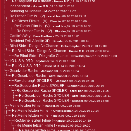
Re:Requiem for a dream
-
House M.D.
,12.10.2010 22:51
independent
-
House M.D.
,09.10.2010 12:38
Slumdog Millionaire
-
MoD
,07.10.2010 17:02
Re:Dieser Flim is... (V)
-
azzel bon
,06.10.2010 22:11
Re:Dieser Flim is... (V)
-
Blonder
,07.10.2010 15:06
Re:Dieser Flim is... (V)
-
azzel bon
,07.10.2010 16:33
Re:Dieser Flim is... (V)
-
Blonder
,07.10.2010 18:25
Carlito's Way
-
DaveTheBrave
,25.09.2010 15:01
Resident Evil: Afterlife 3D
-
Blonder
,25.09.2010 09:16
Blind Side - Die große Chance
-
OnkelStephan
,24.09.2010 12:09
Re:Blind Side - Die große Chance
-
House M.D.
,24.09.2010 18:48
Re:Blind Side - Die große Chance
-
OnkelStephan
,27.09.2010 13:30
I.O.U.S.A. 9/10
-
Khytomer
,14.09.2010 13:50
Re:I.O.U.S.A. 9/10
-
House M.D.
,14.09.2010 16:34
Gesetz der Rache
-
Jackass
,08.09.2010 18:24
Re:Gesetz der Rache
-
azzel bon
,08.09.2010 19:23
Revidierung! -SPOILER-
-
Jackass
,09.09.2010 05:18
Re:Gesetz der Rache SPOILER
-
Blonder
,08.09.2010 20:19
Re:Gesetz der Rache SPOILER
-
azzel bon
,08.09.2010 21:15
Re:Gesetz der Rache SPOILER
-
azzel bon
,09.09.2010 16:11
Re:Gesetz der Rache SPOILER
-
Blonder
,09.09.2010 14:58
Meine letzten Filme !
-
nandor
,08.09.2010 06:56
Re:Meine letzten Filme !
-
OnkelStephan
,14.09.2010 10:14
Re:Meine letzten Filme !
-
meix
,08.09.2010 18:59
Re:Meine letzten Filme !
-
nandor
,10.09.2010 14:39
Re:Meine letzten Filme !
-
meix
,10.09.2010 19:20
Re:Meine letzten Filme !
-
nandor
,11.09.2010 07:26