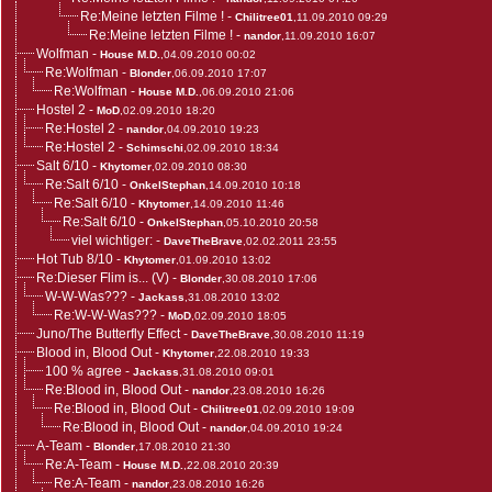
Re:Meine letzten Filme !
-
Chilitree01
,11.09.2010 09:29
Re:Meine letzten Filme !
-
nandor
,11.09.2010 16:07
Wolfman
-
House M.D.
,04.09.2010 00:02
Re:Wolfman
-
Blonder
,06.09.2010 17:07
Re:Wolfman
-
House M.D.
,06.09.2010 21:06
Hostel 2
-
MoD
,02.09.2010 18:20
Re:Hostel 2
-
nandor
,04.09.2010 19:23
Re:Hostel 2
-
Schimschi
,02.09.2010 18:34
Salt 6/10
-
Khytomer
,02.09.2010 08:30
Re:Salt 6/10
-
OnkelStephan
,14.09.2010 10:18
Re:Salt 6/10
-
Khytomer
,14.09.2010 11:46
Re:Salt 6/10
-
OnkelStephan
,05.10.2010 20:58
viel wichtiger:
-
DaveTheBrave
,02.02.2011 23:55
Hot Tub 8/10
-
Khytomer
,01.09.2010 13:02
Re:Dieser Flim is... (V)
-
Blonder
,30.08.2010 17:06
W-W-Was???
-
Jackass
,31.08.2010 13:02
Re:W-W-Was???
-
MoD
,02.09.2010 18:05
Juno/The Butterfly Effect
-
DaveTheBrave
,30.08.2010 11:19
Blood in, Blood Out
-
Khytomer
,22.08.2010 19:33
100 % agree
-
Jackass
,31.08.2010 09:01
Re:Blood in, Blood Out
-
nandor
,23.08.2010 16:26
Re:Blood in, Blood Out
-
Chilitree01
,02.09.2010 19:09
Re:Blood in, Blood Out
-
nandor
,04.09.2010 19:24
A-Team
-
Blonder
,17.08.2010 21:30
Re:A-Team
-
House M.D.
,22.08.2010 20:39
Re:A-Team
-
nandor
,23.08.2010 16:26