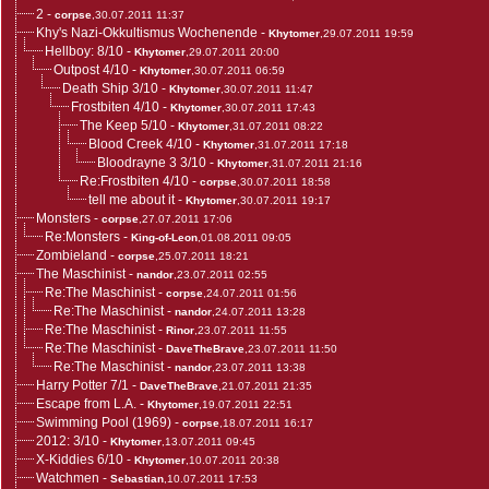
2
-
corpse
,30.07.2011 11:37
Khy's Nazi-Okkultismus Wochenende
-
Khytomer
,29.07.2011 19:59
Hellboy: 8/10
-
Khytomer
,29.07.2011 20:00
Outpost 4/10
-
Khytomer
,30.07.2011 06:59
Death Ship 3/10
-
Khytomer
,30.07.2011 11:47
Frostbiten 4/10
-
Khytomer
,30.07.2011 17:43
The Keep 5/10
-
Khytomer
,31.07.2011 08:22
Blood Creek 4/10
-
Khytomer
,31.07.2011 17:18
Bloodrayne 3 3/10
-
Khytomer
,31.07.2011 21:16
Re:Frostbiten 4/10
-
corpse
,30.07.2011 18:58
tell me about it
-
Khytomer
,30.07.2011 19:17
Monsters
-
corpse
,27.07.2011 17:06
Re:Monsters
-
King-of-Leon
,01.08.2011 09:05
Zombieland
-
corpse
,25.07.2011 18:21
The Maschinist
-
nandor
,23.07.2011 02:55
Re:The Maschinist
-
corpse
,24.07.2011 01:56
Re:The Maschinist
-
nandor
,24.07.2011 13:28
Re:The Maschinist
-
Rinor
,23.07.2011 11:55
Re:The Maschinist
-
DaveTheBrave
,23.07.2011 11:50
Re:The Maschinist
-
nandor
,23.07.2011 13:38
Harry Potter 7/1
-
DaveTheBrave
,21.07.2011 21:35
Escape from L.A.
-
Khytomer
,19.07.2011 22:51
Swimming Pool (1969)
-
corpse
,18.07.2011 16:17
2012: 3/10
-
Khytomer
,13.07.2011 09:45
X-Kiddies 6/10
-
Khytomer
,10.07.2011 20:38
Watchmen
-
Sebastian
,10.07.2011 17:53