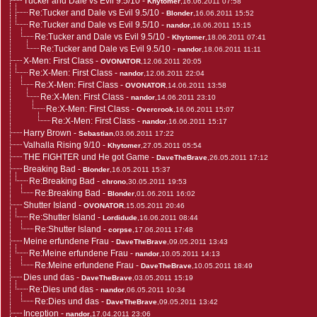
Tucker and Dale vs Evil 9.5/10
-
Khytomer
,16.06.2011 07:58
Re:Tucker and Dale vs Evil 9.5/10
-
Blonder
,16.06.2011 15:52
Re:Tucker and Dale vs Evil 9.5/10
-
nandor
,16.06.2011 15:15
Re:Tucker and Dale vs Evil 9.5/10
-
Khytomer
,18.06.2011 07:41
Re:Tucker and Dale vs Evil 9.5/10
-
nandor
,18.06.2011 11:11
X-Men: First Class
-
OVONATOR
,12.06.2011 20:05
Re:X-Men: First Class
-
nandor
,12.06.2011 22:04
Re:X-Men: First Class
-
OVONATOR
,14.06.2011 13:58
Re:X-Men: First Class
-
nandor
,14.06.2011 23:10
Re:X-Men: First Class
-
Overcrook
,16.06.2011 15:07
Re:X-Men: First Class
-
nandor
,16.06.2011 15:17
Harry Brown
-
Sebastian
,03.06.2011 17:22
Valhalla Rising 9/10
-
Khytomer
,27.05.2011 05:54
THE FIGHTER und He got Game
-
DaveTheBrave
,26.05.2011 17:12
Breaking Bad
-
Blonder
,16.05.2011 15:37
Re:Breaking Bad
-
chrono
,30.05.2011 19:53
Re:Breaking Bad
-
Blonder
,01.06.2011 16:02
Shutter Island
-
OVONATOR
,15.05.2011 20:46
Re:Shutter Island
-
Lordidude
,16.06.2011 08:44
Re:Shutter Island
-
corpse
,17.06.2011 17:48
Meine erfundene Frau
-
DaveTheBrave
,09.05.2011 13:43
Re:Meine erfundene Frau
-
nandor
,10.05.2011 14:13
Re:Meine erfundene Frau
-
DaveTheBrave
,10.05.2011 18:49
Dies und das
-
DaveTheBrave
,03.05.2011 15:19
Re:Dies und das
-
nandor
,06.05.2011 10:34
Re:Dies und das
-
DaveTheBrave
,09.05.2011 13:42
Inception
-
nandor
,17.04.2011 23:06