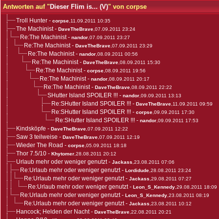
Antworten auf "
Dieser Flim is... (V)
" von corpse
Troll Hunter
-
corpse
,11.09.2011 10:35
The Machinist
-
DaveTheBrave
,07.09.2011 23:24
Re:The Machinist
-
nandor
,07.09.2011 23:27
Re:The Machinist
-
DaveTheBrave
,07.09.2011 23:29
Re:The Machinist
-
nandor
,08.09.2011 00:56
Re:The Machinist
-
DaveTheBrave
,08.09.2011 15:30
Re:The Machinist
-
corpse
,08.09.2011 19:56
Re:The Machinist
-
nandor
,08.09.2011 20:17
Re:The Machinist
-
DaveTheBrave
,08.09.2011 22:22
SHutter Island SPOILER !!!
-
nandor
,09.09.2011 13:13
Re:SHutter Island SPOILER !!!
-
DaveTheBrave
,11.09.2011 09:59
Re:SHutter Island SPOILER !!!
-
corpse
,09.09.2011 17:30
Re:SHutter Island SPOILER !!!
-
nandor
,09.09.2011 17:53
Kindsköpfe
-
DaveTheBrave
,07.09.2011 12:22
Saw 3 teilweise
-
DaveTheBrave
,07.09.2011 12:19
Wieder The Road
-
corpse
,05.09.2011 18:18
Thor 7.5/10
-
Khytomer
,28.08.2011 20:12
Urlaub mehr oder weniger genutzt
-
Jackass
,23.08.2011 07:06
Re:Urlaub mehr oder weniger genutzt
-
Lordidude
,28.08.2011 23:24
Re:Urlaub mehr oder weniger genutzt
-
Jackass
,29.08.2011 07:27
Re:Urlaub mehr oder weniger genutzt
-
Leon_S_Kennedy
,29.08.2011 18:09
Re:Urlaub mehr oder weniger genutzt
-
Leon_S_Kennedy
,23.08.2011 08:19
Re:Urlaub mehr oder weniger genutzt
-
Jackass
,23.08.2011 10:12
Hancock; Helden der Nacht
-
DaveTheBrave
,22.08.2011 20:21