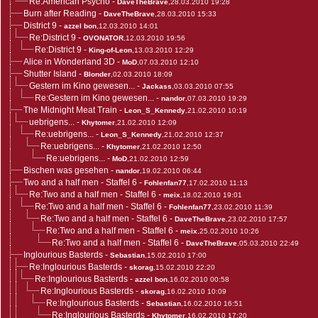
Re:American Psycho
-
DaveTheBrave
,28.03.2010 19:28
Burn after Reading
-
DaveTheBrave
,28.03.2010 15:33
District 9
-
azzel bon
,12.03.2010 14:01
Re:District 9
-
OVONATOR
,12.03.2010 19:56
Re:District 9
-
King-of-Leon
,13.03.2010 12:29
Alice in Wonderland 3D
-
MoD
,07.03.2010 12:10
Shutter Island
-
Blonder
,02.03.2010 18:09
Gestern im Kino gewesen...
-
Jackass
,03.03.2010 07:55
Re:Gestern im Kino gewesen...
-
nandor
,07.03.2010 19:29
The Midnight Meat Train
-
Leon_S_Kennedy
,21.02.2010 10:19
uebrigens...
-
Khytomer
,21.02.2010 12:09
Re:uebrigens...
-
Leon_S_Kennedy
,21.02.2010 12:37
Re:uebrigens...
-
Khytomer
,21.02.2010 12:50
Re:uebrigens...
-
MoD
,21.02.2010 12:59
Bischen was gesehen
-
nandor
,19.02.2010 06:44
Two and a half men - Staffel 6
-
Fohlenfan77
,17.02.2010 11:13
Re:Two and a half men - Staffel 6
-
meix
,18.02.2010 19:01
Re:Two and a half men - Staffel 6
-
Fohlenfan77
,23.02.2010 11:39
Re:Two and a half men - Staffel 6
-
DaveTheBrave
,23.02.2010 17:57
Re:Two and a half men - Staffel 6
-
meix
,25.02.2010 10:26
Re:Two and a half men - Staffel 6
-
DaveTheBrave
,05.03.2010 22:49
Inglourious Basterds
-
Sebastian
,15.02.2010 17:00
Re:Inglourious Basterds
-
skorag
,15.02.2010 22:20
Re:Inglourious Basterds
-
azzel bon
,16.02.2010 00:58
Re:Inglourious Basterds
-
skorag
,16.02.2010 10:09
Re:Inglourious Basterds
-
Sebastian
,16.02.2010 16:51
Re:Inglourious Basterds
-
Khytomer
,16.02.2010 17:20