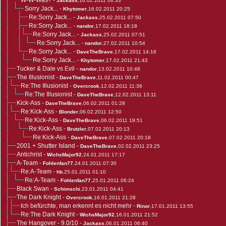
W-W-Was?
-
Jackass
,16.02.2011 06:33
Sorry Jack...
-
Khytomer
,16.02.2011 20:25
Re:Sorry Jack...
-
Jackass
,25.02.2011 07:50
Re:Sorry Jack...
-
nandor
,17.02.2011 18:18
Re:Sorry Jack...
-
Jackass
,25.02.2011 07:51
Re:Sorry Jack...
-
nandor
,27.02.2011 10:54
Re:Sorry Jack...
-
DaveTheBrave
,17.02.2011 14:16
Re:Sorry Jack...
-
Khytomer
,17.02.2011 21:43
Tucker & Dale vs Evil
-
nandor
,13.02.2011 10:48
The Illusionist
-
DaveTheBrave
,11.02.2011 00:47
Re:The Illusionist
-
Overcrook
,12.02.2011 11:36
Re:The Illusionist
-
DaveTheBrave
,12.02.2011 13:11
Kick-Ass
-
DaveTheBrave
,06.02.2011 01:28
Re:Kick-Ass
-
Blonder
,06.02.2011 12:50
Re:Kick-Ass
-
DaveTheBrave
,06.02.2011 19:51
Re:Kick-Ass
-
Brutzler
,07.02.2011 20:13
Re:Kick-Ass
-
DaveTheBrave
,07.02.2011 20:18
2001 + Shutter Island
-
DaveTheBrave
,02.02.2011 23:25
Antichrist
-
WichsMajor92
,24.01.2011 17:17
A-Team
-
Fohlenfan77
,24.01.2011 07:30
Re:A-Team
-
hb
,25.01.2011 01:10
Re:A-Team
-
Fohlenfan77
,25.01.2011 06:24
Black Swan
-
Schimschi
,23.01.2011 04:41
The Dark Knight
-
Overcrook
,16.01.2011 21:28
Ich befürchte, man erkennt es nicht mehr
-
Rinor
,17.01.2011 13:55
Re:The Dark Knight
-
WichsMajor92
,16.01.2011 21:52
The Hangover - 9.0/10
-
Jackass
,06.01.2011 06:40