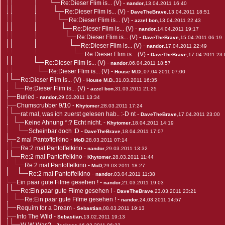
Re:Dieser Flim is... (V)
-
nandor
,13.04.2011 16:40
Re:Dieser Flim is... (V)
-
DaveTheBrave
,13.04.2011 18:51
Re:Dieser Flim is... (V)
-
azzel bon
,13.04.2011 22:43
Re:Dieser Flim is... (V)
-
nandor
,14.04.2011 19:17
Re:Dieser Flim is... (V)
-
DaveTheBrave
,15.04.2011 06:19
Re:Dieser Flim is... (V)
-
nandor
,17.04.2011 22:49
Re:Dieser Flim is... (V)
-
DaveTheBrave
,17.04.2011 23:
Re:Dieser Flim is... (V)
-
nandor
,06.04.2011 18:57
Re:Dieser Flim is... (V)
-
House M.D.
,07.04.2011 07:00
Re:Dieser Flim is... (V)
-
House M.D.
,31.03.2011 16:35
Re:Dieser Flim is... (V)
-
azzel bon
,31.03.2011 21:25
Buried
-
nandor
,29.03.2011 13:34
Chumscrubber 9/10
-
Khytomer
,28.03.2011 17:24
rat mal, was ich zuerst gelesen hab.. :-D nt
-
DaveTheBrave
,17.04.2011 23:00
Keine Ahnung *:? Echt nicht.
-
Khytomer
,18.04.2011 14:19
Scheinbar doch :D
-
DaveTheBrave
,18.04.2011 17:07
2 mal Pantoffelkino
-
MoD
,28.03.2011 07:14
Re:2 mal Pantoffelkino
-
nandor
,29.03.2011 13:32
Re:2 mal Pantoffelkino
-
Khytomer
,28.03.2011 11:44
Re:2 mal Pantoffelkino
-
MoD
,29.03.2011 18:27
Re:2 mal Pantoffelkino
-
nandor
,03.04.2011 11:38
Ein paar gute Filme gesehen !
-
nandor
,21.03.2011 19:03
Re:Ein paar gute Filme gesehen !
-
DaveTheBrave
,23.03.2011 23:21
Re:Ein paar gute Filme gesehen !
-
nandor
,24.03.2011 14:57
Requim for a Dream
-
Sebastian
,08.03.2011 19:13
Into The Wild
-
Sebastian
,13.02.2011 19:13