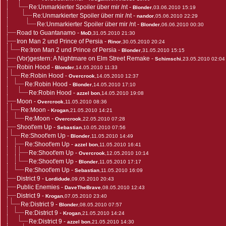
Re:Unmarkierter Spoiler über mir /nt
-
Blonder
,03.06.2010 15:19
Re:Unmarkierter Spoiler über mir /nt
-
nandor
,05.06.2010 22:29
Re:Unmarkierter Spoiler über mir /nt
-
Blonder
,06.06.2010 00:30
Road to Guantanamo
-
MoD
,31.05.2010 21:30
Iron Man 2 und Prince of Persia
-
Rinor
,30.05.2010 20:24
Re:Iron Man 2 und Prince of Persia
-
Blonder
,31.05.2010 15:15
(Vor)gestern: A Nightmare on Elm Street Remake
-
Schimschi
,23.05.2010 02:04
Robin Hood
-
Blonder
,14.05.2010 11:33
Re:Robin Hood
-
Overcrook
,14.05.2010 12:37
Re:Robin Hood
-
Blonder
,14.05.2010 17:10
Re:Robin Hood
-
azzel bon
,14.05.2010 19:08
Moon
-
Overcrook
,11.05.2010 08:36
Re:Moon
-
Krogan
,21.05.2010 14:21
Re:Moon
-
Overcrook
,22.05.2010 07:28
Shoot'em Up
-
Sebastian
,10.05.2010 07:56
Re:Shoot'em Up
-
Blonder
,11.05.2010 14:49
Re:Shoot'em Up
-
azzel bon
,11.05.2010 16:41
Re:Shoot'em Up
-
Overcrook
,12.05.2010 10:14
Re:Shoot'em Up
-
Blonder
,11.05.2010 17:17
Re:Shoot'em Up
-
Sebastian
,11.05.2010 16:09
District 9
-
Lordidude
,09.05.2010 20:43
Public Enemies
-
DaveTheBrave
,08.05.2010 12:43
District 9
-
Krogan
,07.05.2010 23:40
Re:District 9
-
Blonder
,08.05.2010 07:57
Re:District 9
-
Krogan
,21.05.2010 14:24
Re:District 9
-
azzel bon
,21.05.2010 14:30