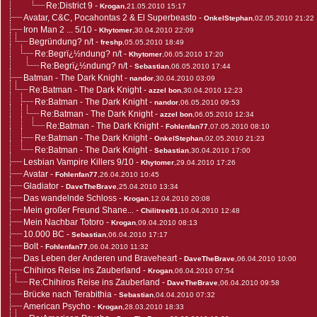
Re:District 9
-
Krogan
,21.05.2010 15:17
Avatar, C&C, Pocahontas 2 & El Superbeasto
-
OnkelStephan
,02.05.2010 21:22
Iron Man 2 ... 5/10
-
Khytomer
,30.04.2010 22:09
Begründung? n/t
-
freshp
,05.05.2010 18:49
Re:Begrï¿½ndung? n/t
-
Khytomer
,06.05.2010 17:20
Re:Begrï¿½ndung? n/t
-
Sebastian
,06.05.2010 17:44
Batman - The Dark Knight
-
nandor
,30.04.2010 03:09
Re:Batman - The Dark Knight
-
azzel bon
,30.04.2010 12:23
Re:Batman - The Dark Knight
-
nandor
,06.05.2010 09:53
Re:Batman - The Dark Knight
-
azzel bon
,06.05.2010 12:34
Re:Batman - The Dark Knight
-
Fohlenfan77
,07.05.2010 08:10
Re:Batman - The Dark Knight
-
OnkelStephan
,02.05.2010 21:23
Re:Batman - The Dark Knight
-
Sebastian
,30.04.2010 17:00
Lesbian Vampire Killers 9/10
-
Khytomer
,29.04.2010 17:26
Avatar
-
Fohlenfan77
,26.04.2010 10:45
Gladiator
-
DaveTheBrave
,25.04.2010 13:34
Das wandelnde Schloss
-
Krogan
,12.04.2010 20:08
Mein großer Freund Shane...
-
Chilitree01
,10.04.2010 12:48
Mein Nachbar Totoro
-
Krogan
,09.04.2010 08:13
10.000 BC
-
Sebastian
,06.04.2010 17:17
Bolt
-
Fohlenfan77
,06.04.2010 11:32
Das Leben der Anderen und Braveheart
-
DaveTheBrave
,06.04.2010 10:00
Chihiros Reise ins Zauberland
-
Krogan
,06.04.2010 07:54
Re:Chihiros Reise ins Zauberland
-
DaveTheBrave
,06.04.2010 09:58
Brücke nach Terabithia
-
Sebastian
,04.04.2010 07:32
American Psycho
-
Krogan
,28.03.2010 18:33