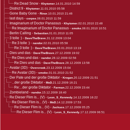
Re:Dead Snow
-
Khytomer
,14.01.2010 14:59
District 9
-
Khytomer
,11.01.2010 05:58
Gone Baby Gone
-
Rinor
,10.01.2010 21:46
last days
-
corpse
,08.01.2010 11:59
Imaginarium of Doctor Panassus
-
Khytomer
,02.01.2010 22:48
Re:Imaginarium of Doctor Panassus
-
smoke
,08.01.2010 10:51
Berlin Calling
-
Sebastian
,01.01.2010 11:05
3 tolle :)
-
DaveTheBrave
,31.12.2009 13:04
Re:3 tolle :)
-
nandor
,02.01.2010 05:58
Re:3 tolle :)
-
DaveTheBrave
,03.01.2010 13:19
Dies und das
-
DaveTheBrave
,27.12.2009 19:02
Re:Dies und das
-
nandor
,28.12.2009 02:56
Re:Dies und das
-
DaveTheBrave
,28.12.2009 13:58
Avatar (3D)
-
Overcrook
,23.12.2009 15:04
Re:Avatar (3D)
-
smoke
,01.01.2010 21:52
Der Pate und der große Diktator
-
Krogan
,20.12.2009 21:51
...der große Diktator
-
MoD
,21.12.2009 16:21
Re:...der große Diktator
-
Farman
,22.12.2009 23:44
Zombieland
-
nandor
,15.12.2009 18:40
Re:Dieser Flim is... (V)
-
Leon_S_Kennedy
,14.12.2009 16:22
Re:Dieser Flim is... (V)
-
MoD
,14.12.2009 17:53
Re:Dieser Flim is... (V)
-
Jackass
,17.12.2009 05:25
Re:Dieser Flim is... (V)
-
Leon_S_Kennedy
,17.12.2009 06:51