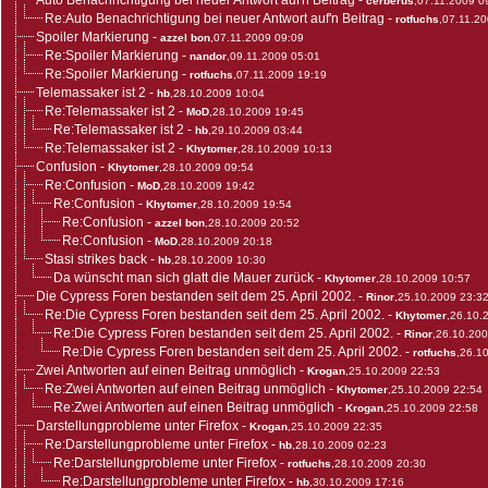
Auto Benachrichtigung bei neuer Antwort auf'n Beitrag
-
cerberus
,07.11.2009 0
Re:Auto Benachrichtigung bei neuer Antwort auf'n Beitrag
-
rotfuchs
,07.11.2
Spoiler Markierung
-
azzel bon
,07.11.2009 09:09
Re:Spoiler Markierung
-
nandor
,09.11.2009 05:01
Re:Spoiler Markierung
-
rotfuchs
,07.11.2009 19:19
Telemassaker ist 2
-
hb
,28.10.2009 10:04
Re:Telemassaker ist 2
-
MoD
,28.10.2009 19:45
Re:Telemassaker ist 2
-
hb
,29.10.2009 03:44
Re:Telemassaker ist 2
-
Khytomer
,28.10.2009 10:13
Confusion
-
Khytomer
,28.10.2009 09:54
Re:Confusion
-
MoD
,28.10.2009 19:42
Re:Confusion
-
Khytomer
,28.10.2009 19:54
Re:Confusion
-
azzel bon
,28.10.2009 20:52
Re:Confusion
-
MoD
,28.10.2009 20:18
Stasi strikes back
-
hb
,28.10.2009 10:30
Da wünscht man sich glatt die Mauer zurück
-
Khytomer
,28.10.2009 10:57
Die Cypress Foren bestanden seit dem 25. April 2002.
-
Rinor
,25.10.2009 23:3
Re:Die Cypress Foren bestanden seit dem 25. April 2002.
-
Khytomer
,26.10.
Re:Die Cypress Foren bestanden seit dem 25. April 2002.
-
Rinor
,26.10.20
Re:Die Cypress Foren bestanden seit dem 25. April 2002.
-
rotfuchs
,26.1
Zwei Antworten auf einen Beitrag unmöglich
-
Krogan
,25.10.2009 22:53
Re:Zwei Antworten auf einen Beitrag unmöglich
-
Khytomer
,25.10.2009 22:54
Re:Zwei Antworten auf einen Beitrag unmöglich
-
Krogan
,25.10.2009 22:58
Darstellungprobleme unter Firefox
-
Krogan
,25.10.2009 22:35
Re:Darstellungprobleme unter Firefox
-
hb
,28.10.2009 02:23
Re:Darstellungprobleme unter Firefox
-
rotfuchs
,28.10.2009 20:30
Re:Darstellungprobleme unter Firefox
-
hb
,30.10.2009 17:16