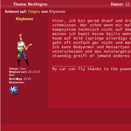
Thema:
Re:Origins
Datum:
12.
Antwort auf:
Origins
von
Khytomer
Khytomer
Alter, ich bin gerad drauf und dr
schmeissen. Wär schön wenn mir ma
Kampsystem technisch nicht auf de
meinen ich haett keine Skills meh
kaum auf Gold (springe allerdigs 
geht oft einfach gar nicht und ma
Ich kann Bodyarmor und Messertyen
unterscheiden und das Autotargeti
staendig greift er jemand anderes
__________________
Status:
User
My car can fly thanks to the powe
Mitglied seit:
23.10.07
Ort:
-
Beitr�ge:
3715
Netzwerke: