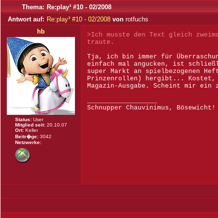
Thema:
Re:play³ #10 - 02/2008
Antwort auf:
Re:play³ #10 - 02/2008
von
rotfuchs
hb
>Ich musste den Text gleich zweim
traute.
Tja, ich bin immer für Überraschu
einfach mal angucken, ist schließ
super Markt an spielbezogenen Hef
Prinzenrollen) hergibt... Kostet,
Magazin-Ausgabe. Scheint mir ein 
__________________
Schnupper Chauvinimus, Bösewicht!
Status:
User
Mitglied seit:
20.10.07
Ort:
Keller
Beitr�ge:
3042
Netzwerke: