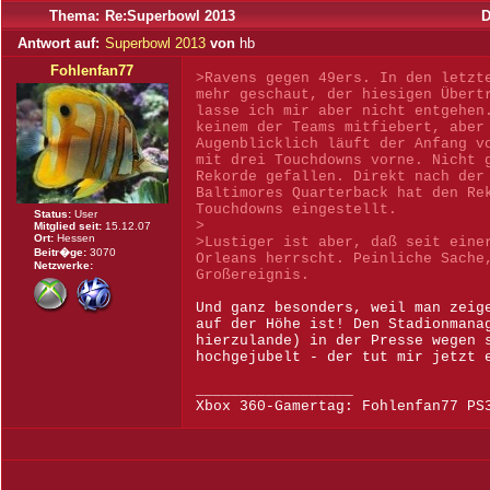
Thema:
Re:Superbowl 2013
D
Antwort auf:
Superbowl 2013
von
hb
Fohlenfan77
>Ravens gegen 49ers. In den letzt
mehr geschaut, der hiesigen Übert
lasse ich mir aber nicht entgehen
keinem der Teams mitfiebert, aber
Augenblicklich läuft der Anfang v
mit drei Touchdowns vorne. Nicht 
Rekorde gefallen. Direkt nach der
Baltimores Quarterback hat den Re
Touchdowns eingestellt.
Status:
User
>
Mitglied seit:
15.12.07
Ort:
Hessen
>Lustiger ist aber, daß seit eine
Beitr�ge:
3070
Orleans herrscht. Peinliche Sache
Netzwerke:
Großereignis.
Und ganz besonders, weil man zeig
auf der Höhe ist! Den Stadionmana
hierzulande) in der Presse wegen 
hochgejubelt - der tut mir jetzt 
__________________
Xbox 360-Gamertag: Fohlenfan77 PS