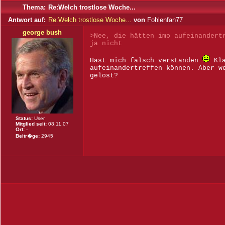
Thema:
Re:Welch trostlose Woche...
Antwort auf:
Re:Welch trostlose Woche...
von
Fohlenfan77
george bush
>Nee, die hätten imo aufeinandert
ja nicht
Hast mich falsch verstanden
Kla
aufeinandertreffen können. Aber w
gelost?
Status:
User
Mitglied seit:
08.11.07
Ort:
-
Beitr�ge:
2945