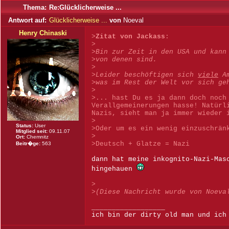
Thema:
Re:Glücklicherweise ...
Antwort auf:
Glücklicherweise ...
von
Noeval
Henry Chinaski
>
Zitat von Jackass
:
>
>
Bin zur Zeit in den USA und kann
>von denen sind.
>
>Leider beschöftigen sich
viele
Am
>was im Rest der Welt vor sich ge
>
>... hast Du es ja dann doch noch
Verallgemeinerungen hasse! Natürl
Nazis, sieht man ja immer wieder 
>
Status:
User
>Oder um es ein wenig einzuschrän
Mitglied seit:
09.11.07
>
Ort:
Chemnitz
>Deutsch + Glatze = Nazi
Beitr�ge:
563
dann hat meine inkognito-Nazi-Mas
hingehauen
>
>
(Diese Nachricht wurde von Noeva
__________________
ich bin der dirty old man und ich