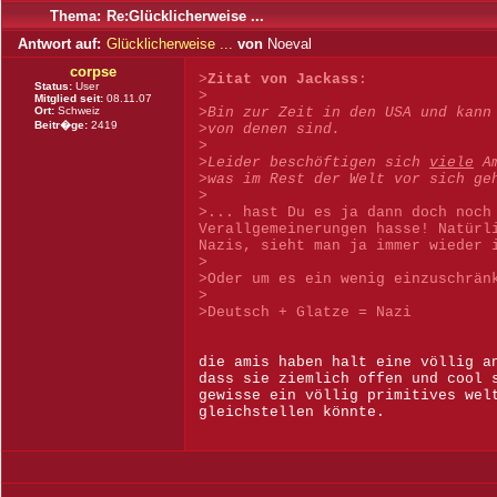
Thema:
Re:Glücklicherweise ...
Antwort auf:
Glücklicherweise ...
von
Noeval
corpse
>
Zitat von Jackass
:
Status:
User
>
Mitglied seit:
08.11.07
Ort:
Schweiz
>
Bin zur Zeit in den USA und kann
Beitr�ge:
2419
>von denen sind.
>
>Leider beschöftigen sich
viele
Am
>was im Rest der Welt vor sich ge
>
>... hast Du es ja dann doch noch
Verallgemeinerungen hasse! Natürl
Nazis, sieht man ja immer wieder 
>
>Oder um es ein wenig einzuschrän
>
>Deutsch + Glatze = Nazi
die amis haben halt eine völlig a
dass sie ziemlich offen und cool 
gewisse ein völlig primitives wel
gleichstellen könnte.