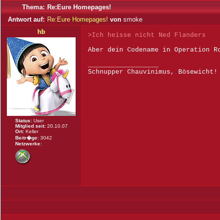
Thema:
Re:Eure Homepages!
Antwort auf:
Re:Eure Homepages!
von
smoke
hb
>Ich heisse nicht Ned Flanders
Aber dein Codename in Operation R
__________________
Schnupper Chauvinimus, Bösewicht!
Status:
User
Mitglied seit:
20.10.07
Ort:
Keller
Beitr�ge:
3042
Netzwerke: