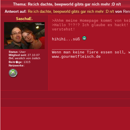
Thema:
Re:ich dachte, beepworld gibts gar nich mehr :D n/t
Antwort auf:
Re:ich dachte, beepworld gibts gar nich mehr :D n/t
von
Rens
SaschaE.
>Ähhm meine Homepage kommt von ke
>Hallo ?!?!? Ich glaube es hackt!
verstehst!
hihihi...süß
__________________
Status:
User
Wenn man keine Tiere essen soll, 
Mitglied seit:
27.10.07
www.gourmetfleisch.de
Ort:
westlich von östlich
Beitr�ge:
1315
Netzwerke: