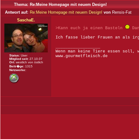
Thema:
Re:Meine Homepage mit neuem Design!
Antwort auf:
Re:Meine Homepage mit neuem Design!
von
Rensis-Fat
SaschaE.
>Kann euch ja einen Basteln
Dan
Ich fasse lieber Frauen an als ir
__________________
Wenn man keine Tiere essen soll, 
Status:
User
www.gourmetfleisch.de
Mitglied seit:
27.10.07
Ort:
westlich von östlich
Beitr�ge:
1315
Netzwerke: