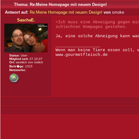
Thema:
Re:Meine Homepage mit neuem Design!
Antwort auf:
Re:Meine Homepage mit neuem Design!
von
smoke
SaschaE.
>Ich muss eine Abneigung gegen mi
schlechten Hompages gestehen.
Ja, eine solche Abneigung kann wa
__________________
Wenn man keine Tiere essen soll, 
www.gourmetfleisch.de
Status:
User
Mitglied seit:
27.10.07
Ort:
westlich von östlich
Beitr�ge:
1315
Netzwerke: