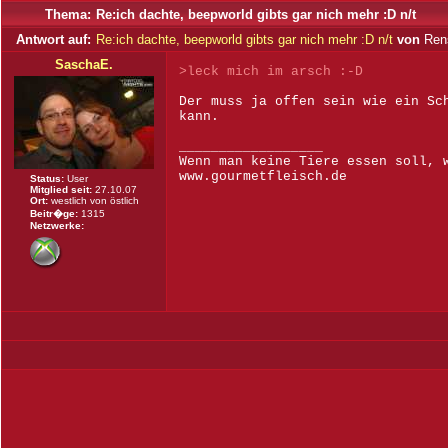
Thema:
Re:ich dachte, beepworld gibts gar nich mehr :D n/t
Antwort auf:
Re:ich dachte, beepworld gibts gar nich mehr :D n/t
von
Rens
SaschaE.
>leck mich im arsch :-D
Der muss ja offen sein wie ein Sc
kann.
__________________
Wenn man keine Tiere essen soll, 
www.gourmetfleisch.de
Status:
User
Mitglied seit:
27.10.07
Ort:
westlich von östlich
Beitr�ge:
1315
Netzwerke: