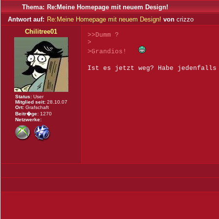
Thema:
Re:Meine Homepage mit neuem Design!
Antwort auf:
Re:Meine Homepage mit neuem Design!
von
crizzo
Chilitree01
>>Dumm ?
>
>Grandios!
Ist es jetzt weg? Habe jedenfall
Status:
User
Mitglied seit:
28.10.07
Ort:
Grafschaft
Beitr�ge:
1270
Netzwerke: