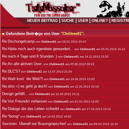
|
|
|
|
NEUER BEITRAG
SUCHE
USER
ONLINE?
REGISTR
Gefundene Beitr�ge von User
"Chilitree01"
:
Re:Dschungelcamp
von
Chilitree01
am 28.01.2014 10:47
Re:Hätte mich auch irgendwie gewundert...
von
Chilitree01
am 25.01.2014 16:12
Re:noch 4 Tage und 8 Stunden :)
von
Chilitree01
am 24.11.2013 15:52
Re:An alle aktiven User:
von
Chilitree01
am 05.08.2013 09:22
Re:DLC'S?
von
Chilitree01
am 13.07.2013 21:54
Re:Watt kost´ die Welt?!
von
Chilitree01
am 14.06.2013 22:05
Na also =) es geht ja doch!
von
Chilitree01
am 11.06.2013 15:19
Design gefällt...
von
Chilitree01
am 11.06.2013 15:11
Re:Von Freundin verlassen
von
Chilitree01
am 31.03.2013 12:05
Re:Dialoge die das Leben schreibt
von
Chilitree01
am 17.03.2013 10:12
Re:*boing*
von
Chilitree01
am 14.03.2013 19:02
Sexisten. Überall nur Busengrapscher!
von
Chilitree01
am 09.03.2013 14:22