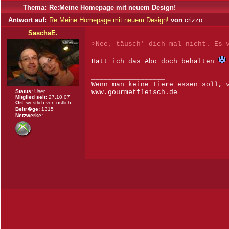
Thema:
Re:Meine Homepage mit neuem Design!
Antwort auf:
Re:Meine Homepage mit neuem Design!
von
crizzo
SaschaE.
>Nee, täusch' dich mal nicht. Es 
Hätt ich das Abo doch behalten
__________________
Wenn man keine Tiere essen soll, 
Status:
User
www.gourmetfleisch.de
Mitglied seit:
27.10.07
Ort:
westlich von östlich
Beitr�ge:
1315
Netzwerke: