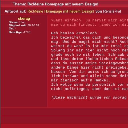
Thema:
Re:Meine Homepage mit neuem Design!
Antwort auf:
Re:Meine Homepage mit neuem Design!
von
Rensis-Fat
skorag
>Ganz einfach! Du nervst mich ein
Status:
User
wie du mich findest, finde ich di
Mitglied seit:
28.10.07
Ort:
-
Beitr�ge:
4740
Geh heulen Arschloch.
Ich bezweifel das dich und besond
mag. Und du magst mich nicht? Auc
weisst du was? Es ist mir total e
Solang ihr mir hier nicht noch me
grade noch so mit leben. Schraub 
und lass deine lächerlichen Fakea
dass du ausser meine Spielegewohn
andere Dinge hier nicht preisgebe
hassen. Von dir weiss ich aufgrun
lieb ist/war und allein schon dei
mir tierisch auf'n Henkel.
Ich wette wenn du persönlich vor 
nicht aufkriegen, aber das ist ma
(Diese Nachricht wurde von skorag