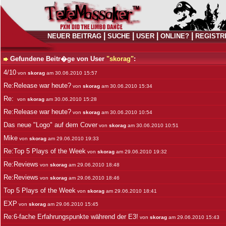
|
|
|
|
NEUER BEITRAG
SUCHE
USER
ONLINE?
REGISTR
Gefundene Beitr�ge von User
"skorag"
:
4/10
von
skorag
am 30.06.2010 15:57
Re:Release war heute?
von
skorag
am 30.06.2010 15:34
Re:
von
skorag
am 30.06.2010 15:28
Re:Release war heute?
von
skorag
am 30.06.2010 10:54
Das neue "Logo" auf dem Cover
von
skorag
am 30.06.2010 10:51
Mike
von
skorag
am 29.06.2010 19:33
Re:Top 5 Plays of the Week
von
skorag
am 29.06.2010 19:32
Re:Reviews
von
skorag
am 29.06.2010 18:48
Re:Reviews
von
skorag
am 29.06.2010 18:46
Top 5 Plays of the Week
von
skorag
am 29.06.2010 18:41
EXP
von
skorag
am 29.06.2010 15:45
Re:6-fache Erfahrungspunkte während der E3!
von
skorag
am 29.06.2010 15:43