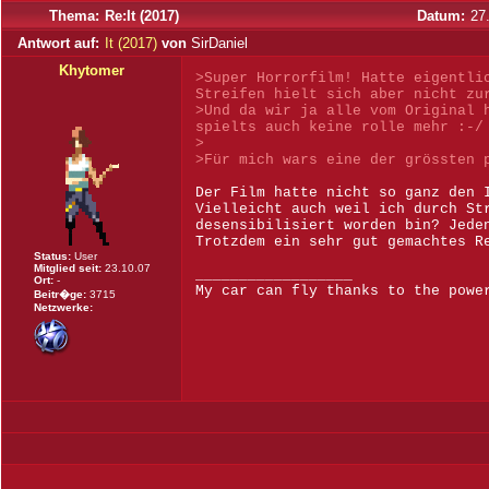
Thema:
Re:It (2017)
Datum:
27
Antwort auf:
It (2017)
von
SirDaniel
Khytomer
>Super Horrorfilm! Hatte eigentli
Streifen hielt sich aber nicht zu
>Und da wir ja alle vom Original 
spielts auch keine rolle mehr :-/
>
>Für mich wars eine der grössten 
Der Film hatte nicht so ganz den 
Vielleicht auch weil ich durch St
desensibilisiert worden bin? Jede
Trotzdem ein sehr gut gemachtes R
Status:
User
Mitglied seit:
23.10.07
__________________
Ort:
-
My car can fly thanks to the powe
Beitr�ge:
3715
Netzwerke: