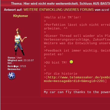
Thema:
Hier wird nicht mehr weiterentickelt. Schluss AUS BAST
Antwort auf:
WEITERE ENTWICKLUNG UNSERES FORUMS
von
azzel
Khytomer
>Hallo alle TM'ler!
>
>Perfektion lässt sich nicht erre
arbeiten. ^^
>
>Dieser Thread soll wieder als Pl
Verbesserungsvorschläge, Zukunfts
Weitere was die Entwicklung unser
>
>Feedback ist immer wichtig. Geis
postet es!
Status:
User
>
Mitglied seit:
23.10.07
>DU bist TM!
Ort:
-
>
Beitr�ge:
3715
Netzwerke:
>
>für die historie
>[
http://www.telemassaker.de/pxmb
mode=message&brdid=6&msgid=2201
]
__________________
My car can fly thanks to the powe