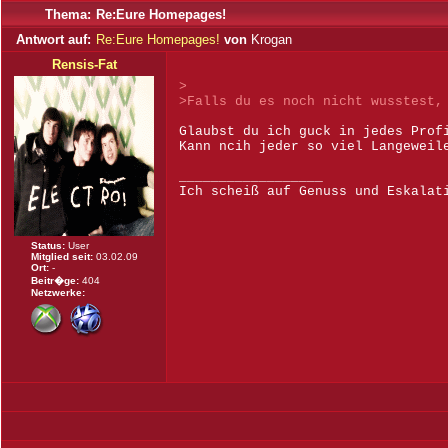
Thema:
Re:Eure Homepages!
Antwort auf:
Re:Eure Homepages!
von
Krogan
Rensis-Fat
>
>Falls du es noch nicht wusstest,
Glaubst du ich guck in jedes Prof
Kann ncih jeder so viel Langeweil
__________________
Ich scheiß auf Genuss und Eskalat
Status:
User
Mitglied seit:
03.02.09
Ort:
-
Beitr�ge:
404
Netzwerke: