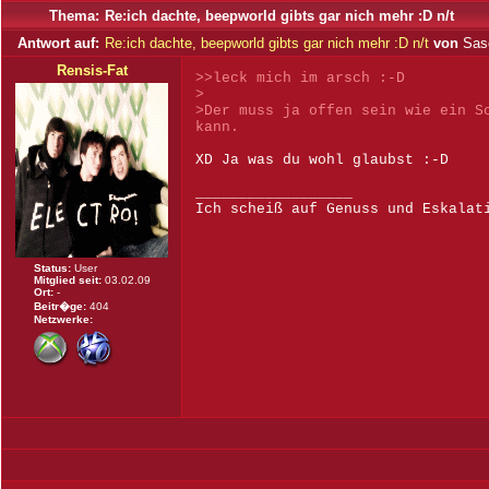
Thema:
Re:ich dachte, beepworld gibts gar nich mehr :D n/t
Antwort auf:
Re:ich dachte, beepworld gibts gar nich mehr :D n/t
von
Sas
Rensis-Fat
>>leck mich im arsch :-D
>
>Der muss ja offen sein wie ein S
kann.
XD Ja was du wohl glaubst :-D
__________________
Ich scheiß auf Genuss und Eskalat
Status:
User
Mitglied seit:
03.02.09
Ort:
-
Beitr�ge:
404
Netzwerke: