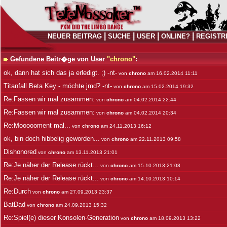
|
|
|
|
NEUER BEITRAG
SUCHE
USER
ONLINE?
REGISTR
Gefundene Beitr�ge von User
"chrono"
:
ok, dann hat sich das ja erledigt. ;) -nt-
von
chrono
am 16.02.2014 11:11
Titanfall Beta Key - möchte jmd? -nt-
von
chrono
am 15.02.2014 19:32
Re:Fassen wir mal zusammen:
von
chrono
am 04.02.2014 22:44
Re:Fassen wir mal zusammen:
von
chrono
am 04.02.2014 20:34
Re:Moooooment mal...
von
chrono
am 24.11.2013 16:12
ok, bin doch hibbelig geworden...
von
chrono
am 22.11.2013 09:58
Dishonored
von
chrono
am 13.11.2013 21:01
Re:Je näher der Release rückt...
von
chrono
am 15.10.2013 21:08
Re:Je näher der Release rückt...
von
chrono
am 14.10.2013 10:14
Re:Durch
von
chrono
am 27.09.2013 23:37
BatDad
von
chrono
am 24.09.2013 15:32
Re:Spiel(e) dieser Konsolen-Generation
von
chrono
am 18.09.2013 13:22