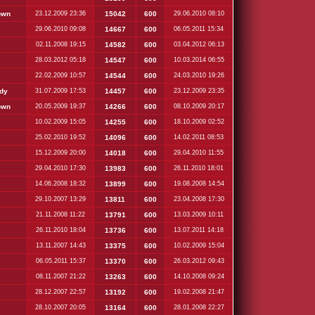
own
23.12.2009 23:36
15042
600
29.06.2010 08:10
29.06.2010 09:08
14667
600
06.05.2011 15:34
02.11.2008 19:15
14582
600
03.04.2012 06:13
28.03.2012 05:18
14547
600
10.03.2014 06:55
22.02.2009 10:57
14544
600
24.03.2010 19:26
dy
31.07.2009 17:53
14457
600
23.12.2009 23:35
own
20.05.2009 19:37
14266
600
08.10.2009 20:17
10.02.2009 15:05
14255
600
18.10.2009 02:52
25.02.2010 19:52
14096
600
14.02.2011 08:53
15.12.2009 20:00
14018
600
29.04.2010 11:55
29.04.2010 17:30
13983
600
26.11.2010 18:01
14.06.2008 18:32
13899
600
19.08.2008 14:54
29.10.2007 13:29
13811
600
23.04.2008 17:30
21.11.2008 11:22
13791
600
13.03.2009 10:11
26.11.2010 18:04
13736
600
13.07.2011 14:18
13.11.2007 14:43
13375
600
10.02.2009 15:04
06.05.2011 15:37
13370
600
26.03.2012 09:43
08.11.2007 21:22
13263
600
14.10.2008 09:24
28.12.2007 22:57
13192
600
19.02.2008 21:47
28.10.2007 20:05
13164
600
28.01.2008 22:27