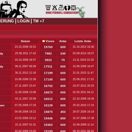
|
|
IERUNG
LOGIN
TM +7
Datum
Views
Antw.
Letzte Antw.
23.10.2008 16:51
19760
600
31.10.2013 16:36
dy
25.08.2011 17:42
7982
240
03.08.2014 18:57
19.10.2009 18:57
3922
79
13.11.2019 22:29
dy
08.11.2007 08:08
17511
600
10.06.2009 18:47
30.11.2012 12:16
17199
600
31.01.2015 11:47
10.06.2009 22:38
17145
600
25.08.2011 17:23
27.11.2007 23:47
16752
600
24.07.2012 20:25
11.09.2009 13:08
16672
600
02.05.2011 04:12
03.11.2007 20:58
16512
600
22.10.2008 18:36
own
07.05.2009 17:33
16129
600
25.02.2010 17:23
04.06.2008 19:22
15875
453
26.07.2026 16:18
13.03.2009 10:12
15446
600
31.07.2009 17:38
10.11.2007 01:31
15362
600
10.09.2009 11:14
10.02.2009 15:05
15199
600
08.10.2011 09:19