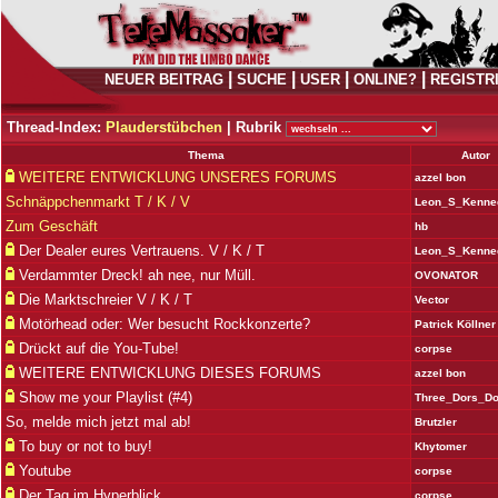
|
|
|
|
NEUER BEITRAG
SUCHE
USER
ONLINE?
REGISTR
Thread-Index:
Plauderstübchen
|
Rubrik
Thema
Autor
WEITERE ENTWICKLUNG UNSERES FORUMS
azzel bon
Schnäppchenmarkt T / K / V
Leon_S_Kenne
Zum Geschäft
hb
Der Dealer eures Vertrauens. V / K / T
Leon_S_Kenne
Verdammter Dreck! ah nee, nur Müll.
OVONATOR
Die Marktschreier V / K / T
Vector
Motörhead oder: Wer besucht Rockkonzerte?
Patrick Köllner
Drückt auf die You-Tube!
corpse
WEITERE ENTWICKLUNG DIESES FORUMS
azzel bon
Show me your Playlist (#4)
Three_Dors_D
So, melde mich jetzt mal ab!
Brutzler
To buy or not to buy!
Khytomer
Youtube
corpse
Der Tag im Hyperblick
corpse