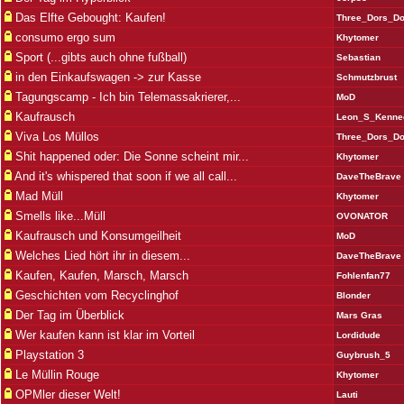
Das Elfte Gebought: Kaufen!
Three_Dors_D
consumo ergo sum
Khytomer
Sport (...gibts auch ohne fußball)
Sebastian
in den Einkaufswagen -> zur Kasse
Schmutzbrust
Tagungscamp - Ich bin Telemassakrierer,...
MoD
Kaufrausch
Leon_S_Kenne
Viva Los Müllos
Three_Dors_D
Shit happened oder: Die Sonne scheint mir...
Khytomer
And it's whispered that soon if we all call...
DaveTheBrave
Mad Müll
Khytomer
Smells like...Müll
OVONATOR
Kaufrausch und Konsumgeilheit
MoD
Welches Lied hört ihr in diesem...
DaveTheBrave
Kaufen, Kaufen, Marsch, Marsch
Fohlenfan77
Geschichten vom Recyclinghof
Blonder
Der Tag im Überblick
Mars Gras
Wer kaufen kann ist klar im Vorteil
Lordidude
Playstation 3
Guybrush_5
Le Müllin Rouge
Khytomer
OPMler dieser Welt!
Lauti