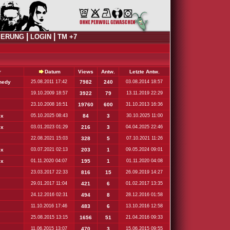
|
|
IERUNG
LOGIN
TM +7
r
Datum
Views
Antw.
Letzte Antw.
nedy
25.08.2011 17:42
7982
240
03.08.2014 18:57
19.10.2009 18:57
3922
79
13.11.2019 22:29
23.10.2008 16:51
19760
600
31.10.2013 16:36
ex
05.10.2025 08:43
84
3
30.10.2025 11:00
ex
03.01.2023 01:29
216
3
04.04.2025 22:46
22.08.2021 15:03
328
5
07.10.2021 11:26
ex
03.07.2021 02:13
203
1
09.05.2024 09:01
ex
01.11.2020 04:07
195
1
01.11.2020 04:08
23.03.2017 22:33
816
15
26.09.2019 14:27
29.01.2017 11:04
421
6
01.02.2017 13:35
24.12.2016 02:31
494
8
28.12.2016 01:58
11.10.2016 17:46
483
6
13.10.2016 12:58
25.08.2015 13:15
1656
51
21.04.2016 09:33
11.06.2015 13:07
470
3
15.06.2015 09:55