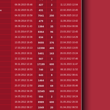
06.06.2015 05:46
427
2
11.12.2015 12:04
ve
21.02.2015 01:25
431
5
22.02.2015 22:45
04.02.2015 10:59
7041
250
24.09.2025 10:12
04.09.2014 07:01
479
3
11.09.2014 13:42
26.08.2014 11:43
1384
35
13.09.2014 00:06
11.03.2014 07:29
8364
96
23.03.2017 22:45
24.12.2013 10:36
634
8
31.12.2013 14:29
13.05.2013 19:45
9055
376
22.04.2015 10:43
17.03.2013 15:13
12358
405
25.03.2015 13:05
24.01.2013 19:11
5401
163
26.03.2015 15:24
22.12.2012 20:44
507
3
23.12.2012 07:46
30.11.2012 12:16
17199
600
31.01.2015 11:47
04.10.2012 18:53
740
13
08.10.2012 11:52
13.09.2012 18:24
643
8
19.09.2012 08:41
31.07.2012 21:44
1464
41
18.10.2012 08:56
25.07.2012 12:50
2840
69
02.11.2016 05:46
01.06.2012 04:35
11545
600
16.03.2013 17:18
14.05.2012 20:41
594
2
26.11.2012 18:24
16.04.2012 18:59
8989
600
31.05.2012 20:33
28.03.2012 09:17
1049
20
01.04.2012 06:53