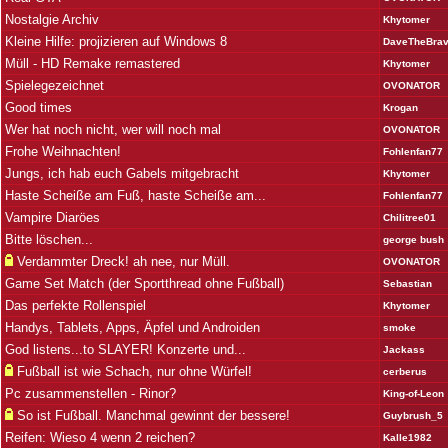
Nostalgie Archiv
Khytomer
Kleine Hilfe: projizieren auf Windows 8
DaveTheBra
Müll - HD Remake remastered
Khytomer
Spielegezeichnet
OVONATOR
Good times
Krogan
Wer hat noch nicht, wer will noch mal
OVONATOR
Frohe Weihnachten!
Fohlenfan77
Jungs, ich hab euch Gabels mitgebracht
Khytomer
Haste Scheiße am Fuß, haste Scheiße am...
Fohlenfan77
Vampire Diaröes
Chilitree01
Bitte löschen...
george bush
Verdammter Dreck! ah nee, nur Müll.
OVONATOR
Game Set Match (der Sportthread ohne Fußball)
Sebastian
Das perfekte Rollenspiel
Khytomer
Handys, Tablets, Apps, Äpfel und Androiden
smoke
God listens...to SLAYER! Konzerte und...
Jackass
Fußball ist wie Schach, nur ohne Würfel!
cerberus
Pc zusammenstellen - Rinor?
King-of-Leon
So ist Fußball. Manchmal gewinnt der bessere!
Guybrush_5
Reifen: Wieso 4 wenn 2 reichen?
Kalle1982