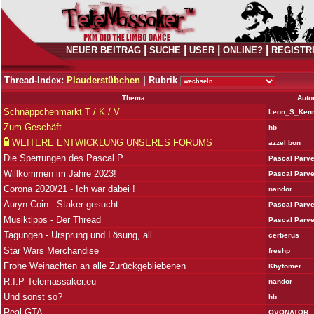
|
|
|
|
NEUER BEITRAG
SUCHE
USER
ONLINE?
REGISTR
Thread-Index:
Plauderstübchen
|
Rubrik
Thema
Auto
Schnäppchenmarkt T / K / V
Leon_S_Ken
Zum Geschäft
hb
WEITERE ENTWICKLUNG UNSERES FORUMS
azzel bon
Die Sperrungen des Pascal P.
Pascal Parv
Willkommen im Jahre 2023!
Pascal Parv
Corona 2020/21 - Ich war dabei !
nandor
Auryn Coin - Staker gesucht
Pascal Parv
Musiktipps - Der Thread
Pascal Parv
Tagungen - Ursprung und Lösung, all...
cerberus
Star Wars Merchandise
freshp
Frohe Weinachten an alle Zurückgebliebenen
Khytomer
R.I.P Telemassaker.eu
nandor
Und sonst so?
hb
Real GTA
OVONATOR