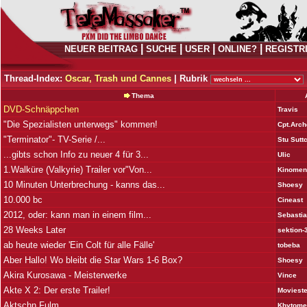
|
|
|
|
NEUER BEITRAG
SUCHE
USER
ONLINE?
REGISTR
Thread-Index:
Oscar, Trash und Cannes
|
Rubrik
Thema
DVD-Schnäppchen
Travis
"Die Spezialisten unterwegs" kommen!
Cpt.Arch
"Terminator"- TV-Serie /...
Stu Suttc
...gibts schon Info zu neuer 4 für 3...
Ulic
1.Walküre (Valkyrie) Trailer vor"Von...
Kinomen
10 Minuten Unterbrechung - kanns das...
Shoesy
10.000 bc
Cineast
2012, oder: kann man in einem film...
Sebasti
28 Weeks Later
sektion-
ab heute wieder 'Ein Colt für alle Fälle'
tobeba
Aber Hallo! Wo bleibt die Star Wars 1-6 Box?
Shoesy
Akira Kurosawa - Meisterwerke
Vince
Akte X 2: Der erste Trailer!
Moviest
Aktschn Fulm
Khytome