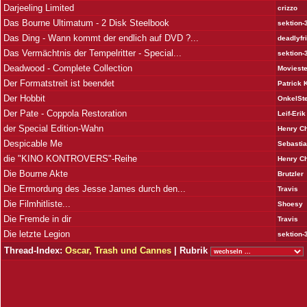
Darjeeling Limited
crizzo
Das Bourne Ultimatum - 2 Disk Steelbook
sektion-
Das Ding - Wann kommt der endlich auf DVD ?...
deadlyfr
Das Vermächtnis der Tempelritter - Special...
sektion-
Deadwood - Complete Collection
Moviest
Der Formatstreit ist beendet
Patrick 
Der Hobbit
OnkelSt
Der Pate - Coppola Restoration
Leif-Erik
der Special Edition-Wahn
Henry Ch
Despicable Me
Sebasti
die "KINO KONTROVERS"-Reihe
Henry Ch
Die Bourne Akte
Brutzler
Die Ermordung des Jesse James durch den...
Travis
Die Filmhitliste...
Shoesy
Die Fremde in dir
Travis
Die letzte Legion
sektion-
Thread-Index:
Oscar, Trash und Cannes
| Rubrik