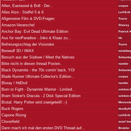
Allen, Eastwood & Boll - Der...
corpse
Alles Atze - Staffel 5 & 6
Leif-Erik
Allgemeine Film & DVD-Fragen
Travis
Amazon-Verarsche!
Shoesy
Anchor Bay: Evil Dead Ultimate Edition
Patrick 
Aus für neoParadise - Joko & Klaas zu...
hb
Befreiungsschlag der Visionäre
Travis
Beowulf 3D / IMAX
metalbe
Besuch aus der Südsee / Meet the Natives
Sebasti
Bitte nicht in diesen thread Posten..
nandor
Black Dynamite - the 70s comin' back, YO!
Sebasti
Blade Runner Ultimate Collector's Edition...
corpse
Bluray / HdDvd
nandor
Born to Fight - Dynamite Warrior - Limited...
sektion-
Bram Stoker's Dracula - 2 Disk Special Edition
sektion-
Brutal: Harry Potter wird zweigeteilt! ;-)
Moviest
Buck Rogers
deadlyfr
Capone Rising
Leif-Erik
Cloverfield
azzel bo
Dann mach ich mal den ersten DVD Thread auf...
Brutzler