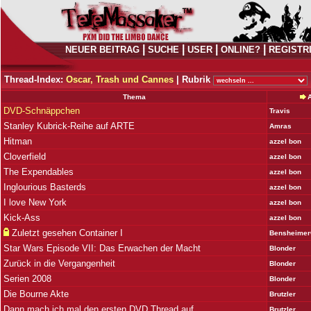
|
|
|
|
NEUER BEITRAG
SUCHE
USER
ONLINE?
REGISTR
Thread-Index:
Oscar, Trash und Cannes
|
Rubrik
Thema
DVD-Schnäppchen
Travis
Stanley Kubrick-Reihe auf ARTE
Amras
Hitman
azzel bon
Cloverfield
azzel bon
The Expendables
azzel bon
Inglourious Basterds
azzel bon
I love New York
azzel bon
Kick-Ass
azzel bon
Zuletzt gesehen Container I
Bensheime
Star Wars Episode VII: Das Erwachen der Macht
Blonder
Zurück in die Vergangenheit
Blonder
Serien 2008
Blonder
Die Bourne Akte
Brutzler
Dann mach ich mal den ersten DVD Thread auf...
Brutzler