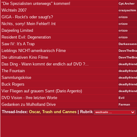
"Die Spezialisten unterwegs" kommen!
Cpt.Archer
Wichteln 2007
crazyachim
GIGA - Rockt's oder saugt's?
crizzo
Nichts, sorry! Mein Fehler!! /nt
crizzo
Darjeeling Limited
crizzo
Resident Evil: Degeneration
crizzo
Saw IV: It's A Trap
Darkassass
Lieblings NICHT-amerikanisch Filme
DaveTheBra
Die ultimativen Kino Filme
DaveTheBra
Das Ding - Wann kommt der endlich auf DVD ?...
deadlyfrien
The Fountain
deadlyfrien
Sammlungskrise
deadlyfrien
Buck Rogers
deadlyfrien
Vier Fliegen auf grauem Samt (Dario Argento)
deadlyfrien
DVD Vision - Ihre letzten Worte
Evil
Gedanken zu Mulholland Drive
Farman
Thread-Index:
Oscar, Trash und Cannes
| Rubrik