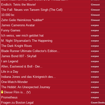
Endlich: Tetris the Movie!
Cineast
The Fall: Neues von Tarsem Singh (The Cell)
Cineast
10.000 bc
Cineast
Zehn Geile Heimkinos *sabber*
Cineast
James Camerons Avatar
corpse
Funny Games
corpse
Ich weiss, wer mich getötet hat
corpse
M. Night Shyamalan's The Happening
corpse
The Dark Knight Rises
corpse
Blade Runner Ultimate Collector's Edition...
corpse
James Bond 007 - Skyfall
corpse
I am Legend
corpse
Allen, Eastwood & Boll - Der...
corpse
Life in a Day
corpse
Indiana Jones und das Königreich des...
corpse
One-Watch-Wonder
corpse
The Hobbit: An Unexpected Journey
corpse
Dieser Flim is... (V)
corpse
Prometheus
corpse
Fragen zu Boston Legal
Count Dook