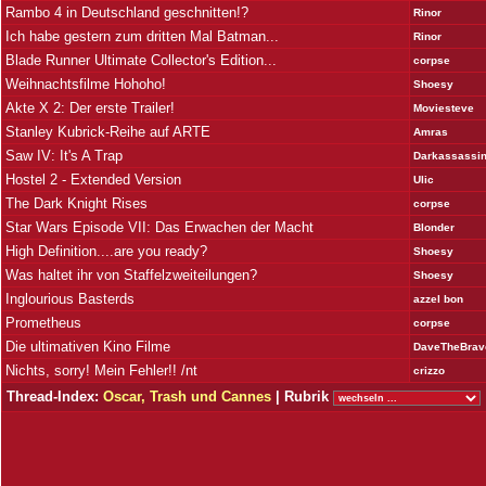
Rambo 4 in Deutschland geschnitten!?
Rinor
Ich habe gestern zum dritten Mal Batman...
Rinor
Blade Runner Ultimate Collector's Edition...
corpse
Weihnachtsfilme Hohoho!
Shoesy
Akte X 2: Der erste Trailer!
Moviesteve
Stanley Kubrick-Reihe auf ARTE
Amras
Saw IV: It's A Trap
Darkassassi
Hostel 2 - Extended Version
Ulic
The Dark Knight Rises
corpse
Star Wars Episode VII: Das Erwachen der Macht
Blonder
High Definition....are you ready?
Shoesy
Was haltet ihr von Staffelzweiteilungen?
Shoesy
Inglourious Basterds
azzel bon
Prometheus
corpse
Die ultimativen Kino Filme
DaveTheBrav
Nichts, sorry! Mein Fehler!! /nt
crizzo
Thread-Index:
Oscar, Trash und Cannes
| Rubrik