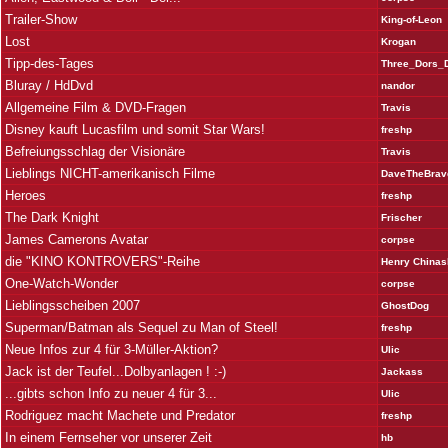
Trailer-Show
King-of-Leon
Lost
Krogan
Tipp-des-Tages
Three_Dors_
Bluray / HdDvd
nandor
Allgemeine Film & DVD-Fragen
Travis
Disney kauft Lucasfilm und somit Star Wars!
freshp
Befreiungsschlag der Visionäre
Travis
Lieblings NICHT-amerikanisch Filme
DaveTheBrav
Heroes
freshp
The Dark Knight
Frischer
James Camerons Avatar
corpse
die "KINO KONTROVERS"-Reihe
Henry Chinas
One-Watch-Wonder
corpse
Lieblingsscheiben 2007
GhostDog
Superman/Batman als Sequel zu Man of Steel!
freshp
Neue Infos zur 4 für 3-Müller-Aktion?
Ulic
Jack ist der Teufel...Dolbyanlagen ! :-)
Jackass
...gibts schon Info zu neuer 4 für 3...
Ulic
Rodriguez macht Machete und Predator
freshp
In einem Fernseher vor unserer Zeit
hb