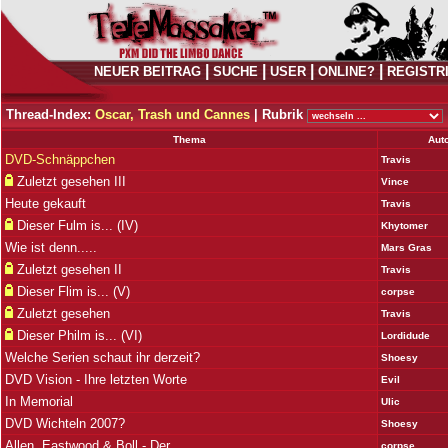
|
|
|
|
NEUER BEITRAG
SUCHE
USER
ONLINE?
REGISTR
Thread-Index:
Oscar, Trash und Cannes
|
Rubrik
Thema
Aut
DVD-Schnäppchen
Travis
Zuletzt gesehen III
Vince
Heute gekauft
Travis
Dieser Fulm is... (IV)
Khytomer
Wie ist denn.....
Mars Gras
Zuletzt gesehen II
Travis
Dieser Flim is... (V)
corpse
Zuletzt gesehen
Travis
Dieser Philm is... (VI)
Lordidude
Welche Serien schaut ihr derzeit?
Shoesy
DVD Vision - Ihre letzten Worte
Evil
In Memorial
Ulic
DVD Wichteln 2007?
Shoesy
Allen, Eastwood & Boll - Der...
corpse