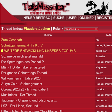
|
|
|
|
NEUER BEITRAG
SUCHE
USER
ONLINE?
REGISTR
Thread-Index:
Plauderstübchen
|
Rubrik
Thema
Auto
Zum Geschäft
hb
Schnäppchenmarkt T / K / V
Leon_S_Ken
WEITERE ENTWICKLUNG UNSERES FORUMS
azzel bon
So, melde mich jetzt mal ab!
Brutzler
Die Sperrungen des Pascal P.
Pascal Parv
Müll - HD Remake remastered
Khytomer
Der grosse Geburtstags Thread
firefly
Willkommen im Jahre 2023!
Pascal Parv
Auryn Coin - Staker gesucht
Pascal Parv
Corona 2020/21 - Ich war dabei !
nandor
Musiktipps - Der Thread
Pascal Parv
Tagungen - Ursprung und Lösung, all...
cerberus
LSZ - Der Liebe, Sex und...
GhostFaceG
Hilfe, ich hab links nur ein Ohr - Playlist #5
cerberus