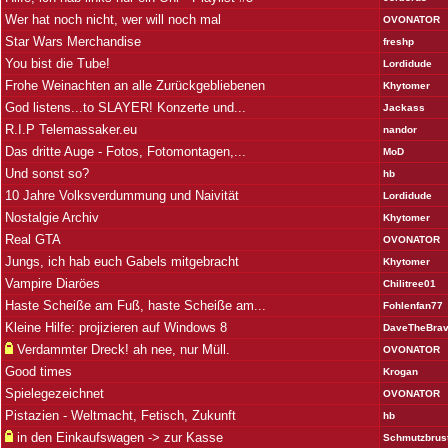
Wer hat noch nicht, wer will noch mal
OVONATOR
Star Wars Merchandise
freshp
You bist die Tube!
Lordidude
Frohe Weinachten an alle Zurückgebliebenen
Khytomer
God listens...to SLAYER! Konzerte und...
Jackass
R.I.P Telemassaker.eu
nandor
Das dritte Auge - Fotos, Fotomontagen,...
MoD
Und sonst so?
hb
10 Jahre Volksverdummung und Naivität
Lordidude
Nostalgie Archiv
Khytomer
Real GTA
OVONATOR
Jungs, ich hab euch Gabels mitgebracht
Khytomer
Vampire Diaröes
Chilitree01
Haste Scheiße am Fuß, haste Scheiße am...
Fohlenfan77
Kleine Hilfe: projizieren auf Windows 8
DaveTheBra
Verdammter Dreck! ah nee, nur Müll.
OVONATOR
Good times
Krogan
Spielegezeichnet
OVONATOR
Pistazien - Weltmacht, Fetisch, Zukunft
hb
in den Einkaufswagen -> zur Kasse
Schmutzbrus