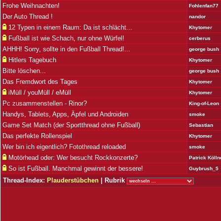
Frohe Weihnachten!
Fohlenfan77
Der Auto Thread !
nandor
12 Typen in einem Raum: Da ist schlächt...
Khytomer
Fußball ist wie Schach, nur ohne Würfel!
cerberus
AHHH! Sorry, sollte in den Fußball Thread!...
george bush
Hitlers Tagebuch
Khytomer
Bitte löschen...
george bush
Das Fremdwort des Tages
Khytomer
iMüll / youMüll / eMüll
Khytomer
Pc zusammenstellen - Rinor?
King-of-Leon
Handys, Tablets, Apps, Äpfel und Androiden
smoke
Game Set Match (der Sportthread ohne Fußball)
Sebastian
Das perfekte Rollenspiel
Khytomer
Wer bin ich eigentlich? Fotothread reloaded
smoke
Motörhead oder: Wer besucht Rockkonzerte?
Patrick Kölln
So ist Fußball. Manchmal gewinnt der bessere!
Guybrush_5
Thread-Index:
Plauderstübchen
| Rubrik