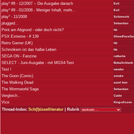
play³ #8 - 12/2007 -- Die Ausgabe danach
Evil
play³ #9 - 01/2008 - Weniger Inhalt, mehr...
Evil
play³ - 11/2008
Schimschi
plugged...
Sebastian
Print am Abgrund - oder doch nicht?
hb
PSX Extreme - # 139
GhostFaceGa
Retro Gamer (UK)
hb
Schmökern ist das halbe Leben
hb
SEGA ON - Fanzine
rotfuchs
SELECT - Juni-Ausgabe - mit MGS4-Test
BobaSchlank
Test !
nandor
The Goon (Comic)
smoke
The Walking Dead
azzel bon
The Wormworld Saga
Sebastian
Vergleich...
Cable
Vice
King-of-Leon
Thread-Index:
Sch(l)üsselliteratur
| Rubrik