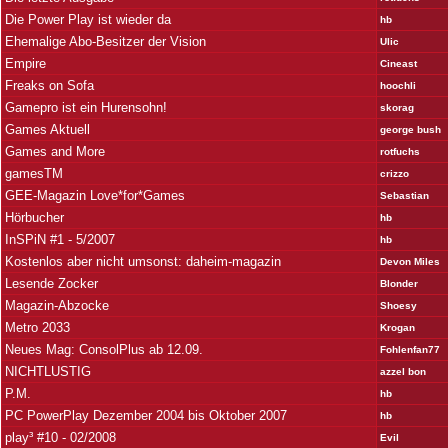
Die Power Play ist wieder da
hb
Ehemalige Abo-Besitzer der Vision
Ulic
Empire
Cineast
Freaks on Sofa
hoochli
Gamepro ist ein Hurensohn!
skorag
Games Aktuell
george bush
Games and More
rotfuchs
gamesTM
crizzo
GEE-Magazin Love*for*Games
Sebastian
Hörbucher
hb
InSPiN #1 - 5/2007
hb
Kostenlos aber nicht umsonst: daheim-magazin
Devon Miles
Lesende Zocker
Blonder
Magazin-Abzocke
Shoesy
Metro 2033
Krogan
Neues Mag: ConsolPlus ab 12.09.
Fohlenfan77
NICHTLUSTIG
azzel bon
P.M.
hb
PC PowerPlay Dezember 2004 bis Oktober 2007
hb
play³ #10 - 02/2008
Evil