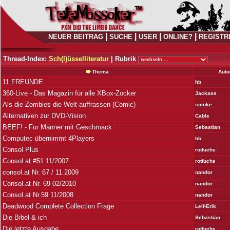
|
|
|
|
NEUER BEITRAG
SUCHE
USER
ONLINE?
REGISTR
Thread-Index:
Sch(l)üsselliteratur
|
Rubrik
Thema
Auto
11 FREUNDE
hb
360-Live - Das Magazin für alle XBox-Zocker
Jackass
Als die Zombies die Welt auffrassen (Comic)
smoke
Alternativen zur DVD-Vision
Cable
BEEF! - Für Männer mit Geschmack
Sebastian
Computec übernimmt 4Players
hb
Consol Plus
rotfuchs
Consol.at #51 11/2007
rotfuchs
consol.at Nr. 67 / 11.2009
nandor
Consol.at Nr. 69 02/2010
nandor
Consol.at Nr.59 11/2008
nandor
Deadwood Complete Collection Frage
Leif-Erik
Die Bibel & ich
Sebastian
Die letzte Ausgabe
rotfuchs